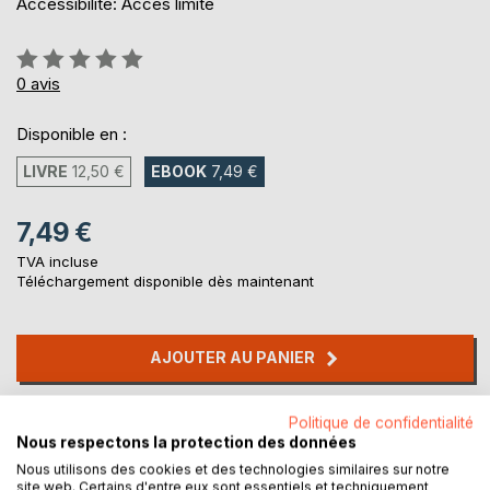
Accessibilité: Accès limité
Évaluation:
0%
0
avis
Disponible en :
LIVRE
12,50 €
EBOOK
7,49 €
7,49 €
TVA incluse
Téléchargement disponible dès maintenant
AJOUTER AU PANIER
Ajouter à ma liste d'envies
Politique de confidentialité
Nous respectons la protection des données
Laisser un avis
Nous utilisons des cookies et des technologies similaires sur notre
site web. Certains d'entre eux sont essentiels et techniquement