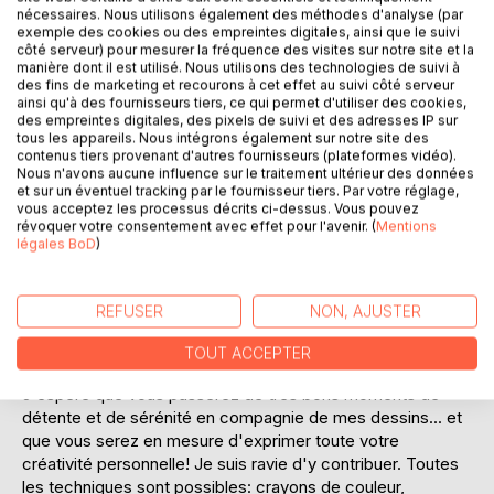
nécessaires. Nous utilisons également des méthodes d'analyse (par
exemple des cookies ou des empreintes digitales, ainsi que le suivi
côté serveur) pour mesurer la fréquence des visites sur notre site et la
manière dont il est utilisé. Nous utilisons des technologies de suivi à
des fins de marketing et recourons à cet effet au suivi côté serveur
ainsi qu'à des fournisseurs tiers, ce qui permet d'utiliser des cookies,
des empreintes digitales, des pixels de suivi et des adresses IP sur
DESCRIPTION
tous les appareils. Nous intégrons également sur notre site des
contenus tiers provenant d'autres fournisseurs (plateformes vidéo).
Nous n'avons aucune influence sur le traitement ultérieur des données
Artiste coloriste et illustratrice, je suis très heureuse de
et sur un éventuel tracking par le fournisseur tiers. Par votre réglage,
vous présenter mon premier livre de coloriage pour
vous acceptez les processus décrits ci-dessus. Vous pouvez
révoquer votre consentement avec effet pour l'avenir. (
Mentions
adultes, Sophie's Gems ! En effet, ces dessins, faits main
légales BoD
)
avec soin, sont «mes petits bijoux». Ils viennent de mon
imagination, avec des animaux, des fleurs, des créatures
marines... et une héroïne 'Lady'. À travers mes dessins, je
REFUSER
NON, AJUSTER
souhaite illustrer le lien symbolique entre la nature et mon
héroïne, à la limite du fantastique... Je voudrais remercier
TOUT ACCEPTER
en particulier mon mari pour son travail d'infographie.
J'espère que vous passerez de très bons moments de
détente et de sérénité en compagnie de mes dessins... et
que vous serez en mesure d'exprimer toute votre
créativité personnelle! Je suis ravie d'y contribuer. Toutes
les techniques sont possibles: crayons de couleur,