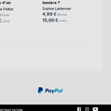
 d'un
lumière ?
Thoma
.)
Sophie Lanternier
 Peltier
6,99
4,99 €
Ebook
Ebook
19,9
15,00 €
€
Livre
Livre
RETRACTATION