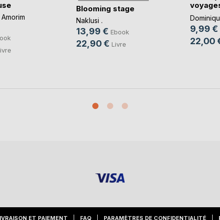
use
voyages
Blooming stage
imbéc(..
 Amorim
Dominique
Naklusi .
9,99 €
13,99 €
Ebook
ook
22,00 
22,90 €
Livre
ivre
IVRAISON ET PAIEMENT
FAQ
PARAMÈTRES DE CONFIDENTIALITÉ