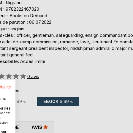
: filigrane
N : 9782322467020
teur : Books on Demand
 de parution : 06.07.2022
ue : anglais
s-clés : officer, gentleman, safeguarding, ensign commandant b
 aide-de-camp commission, romance, love,, lieutenant Fo const
utant sergeant president inspector, midshipman admiral c major m
tant general fed
ssibilité: Accès limité
uation:
0
avis
tialité
onible en :
web.
LIVRE
19,99 €
EBOOK
6,99 €
ou des
quence
s
suivi
 PRESSE
AVIS
 sur