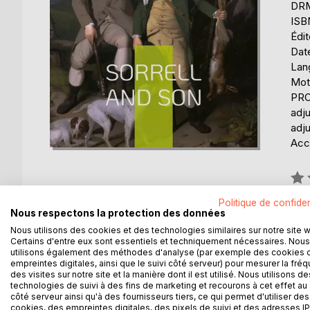
DRM 
ISB
Édi
Date
Lang
Mot
PRO
adj
adju
Acce
Éval
0%
Politique de confiden
Disp
Nous respectons la protection des données
Nous utilisons des cookies et des technologies similaires sur notre site 
Certains d'entre eux sont essentiels et techniquement nécessaires. Nous
utilisons également des méthodes d'analyse (par exemple des cookies 
empreintes digitales, ainsi que le suivi côté serveur) pour mesurer la fré
des visites sur notre site et la manière dont il est utilisé. Nous utilisons de
technologies de suivi à des fins de marketing et recourons à cet effet au 
DESCRIPTION
AUTEUR(S)
CRITIQUES
côté serveur ainsi qu'à des fournisseurs tiers, ce qui permet d'utiliser des
cookies, des empreintes digitales, des pixels de suivi et des adresses IP