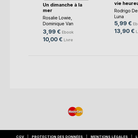
vie heure
ours
Un dimanche à la
mer
Rodrigo De
oso
Luna
Rosalie Lowie
,
k
5,99 €
Dominique Van
Eb
e
Cotthem
, ...
13,90 €
3,99 €
L
Ebook
10,00 €
Livre
CGV
PROTECTION DES DONNÉES
MENTIONS LÉGALES
L