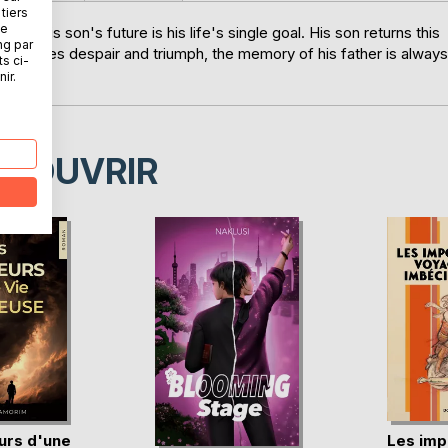
tiers
ne
ing his son's future is his life's single goal. His son returns this
ng par
d faces despair and triumph, the memory of his father is always
ts ci-
ir.
ÉCOUVRIR
urs d'une
Les imp