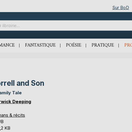
Sur BoD
MANCE
FANTASTIQUE
POÉSIE
PRATIQUE
PR
rrell and Son
amily Tale
wick Deeping
ans & récits
UB
,2 KB