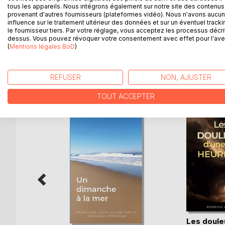
tous les appareils. Nous intégrons également sur notre site des contenus 
provenant d'autres fournisseurs (plateformes vidéo). Nous n'avons aucu
For Captain Sorrell, officer and gentleman, safeguard
influence sur le traitement ultérieur des données et sur un éventuel tracki
complete devotion, and as he grows to manhood an
le fournisseur tiers. Par votre réglage, vous acceptez les processus décri
with him...
dessus. Vous pouvez révoquer votre consentement avec effet pour l'aven
(
Mentions légales BoD
)
REFUSER
NON, AJUSTER
D’AUTRES TITRES À D
TOUT ACCEPTER
Les doule