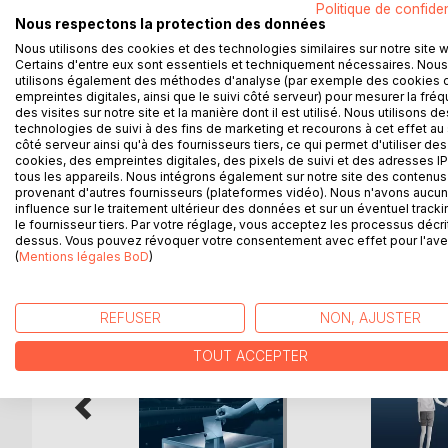
Politique de confiden
relancer le conflit. De hautes autorités françaises
Nous respectons la protection des données
chasse pour prendre sa revanche sur un commandan
Nous utilisons des cookies et des technologies similaires sur notre site 
C'est dans ce contexte que le jeune Sylvie Lachan
Certains d'entre eux sont essentiels et techniquement nécessaires. Nous
transport militaire. Une mission officiellement hum
utilisons également des méthodes d'analyse (par exemple des cookies 
empreintes digitales, ainsi que le suivi côté serveur) pour mesurer la fré
rude et hostile, reflet de la noirceur de certain
des visites sur notre site et la manière dont il est utilisé. Nous utilisons de
s'enchaînent?
technologies de suivi à des fins de marketing et recourons à cet effet au 
côté serveur ainsi qu'à des fournisseurs tiers, ce qui permet d'utiliser des
cookies, des empreintes digitales, des pixels de suivi et des adresses IP
tous les appareils. Nous intégrons également sur notre site des contenus 
provenant d'autres fournisseurs (plateformes vidéo). Nous n'avons aucu
D’AUTRES TITRES À D
influence sur le traitement ultérieur des données et sur un éventuel tracki
le fournisseur tiers. Par votre réglage, vous acceptez les processus décri
dessus. Vous pouvez révoquer votre consentement avec effet pour l'aven
(
Mentions légales BoD
)
REFUSER
NON, AJUSTER
TOUT ACCEPTER