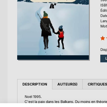
ISB
Édi
Date
Lang
Mots
Éval
100
Disp
DESCRIPTION
AUTEUR(S)
CRITIQUES
Noël 1995.
C'est la paix dans les Balkans. Du moins en théori
période incertaine. Un criminel de guerre pour as