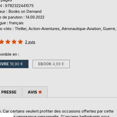
N : 9782322441075
teur : Books on Demand
 de parution : 14.09.2022
ue : français
-clés : Thriller, Action-Aventures, Aéronautique-Aviation, Guerre, 
uation:
2
avis
%
onible en :
LIVRE
19,90 €
EBOOK
4,99 €
 PRESSE
AVIS
e. Car certains veulent profiter des occasions offertes par cette
souvir une vengeance personnelle. D'anciens belligérants pour