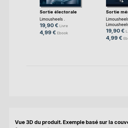
Sortie électorale
Sortie mé
au
Limousheels .
Limousheel
Limousheel
19,90 €
e
Livre
19,90 €
L
4,99 €
k
Ebook
4,99 €
Eb
Vue 3D du produit. Exemple basé sur la couve