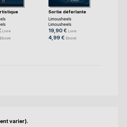
rtistique
Sortie déferlante
Sorti
els
Limousheels
Limous
els
Limousheels
Limous
€
19,90 €
19,9
Livre
Livre
4,99 €
4,99
Ebook
Ebook
ent varier).