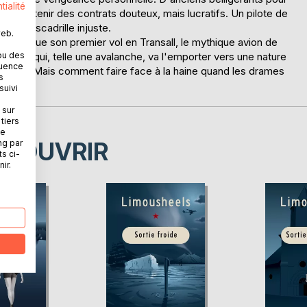
tialité
 pour obtenir des contrats douteux, mais lucratifs. Un pilote de
t d'escadrille injuste.
web.
 effectue son premier vol en Transall, le mythique avion de
anitaire qui, telle une avalanche, va l'emporter vers une nature
ou des
quence
s hommes. Mais comment faire face à la haine quand les drames
s
suivi
 sur
tiers
ne
ÉCOUVRIR
ng par
ts ci-
ir.