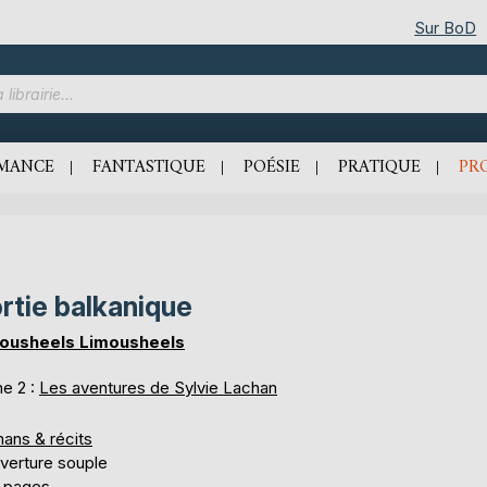
Sur BoD
MANCE
FANTASTIQUE
POÉSIE
PRATIQUE
PR
rtie balkanique
ousheels Limousheels
e 2 :
Les aventures de Sylvie Lachan
ans & récits
verture souple
 pages