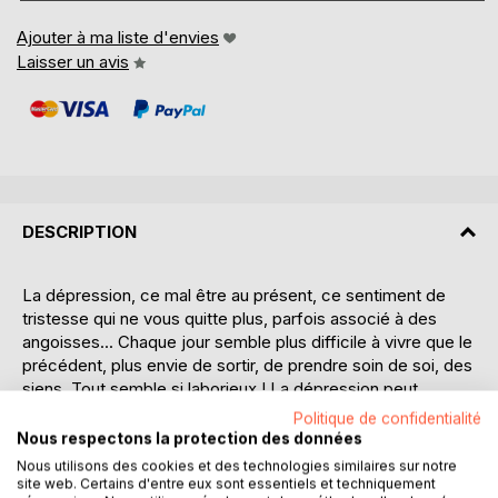
Ajouter à ma liste d'envies
Laisser un avis
DESCRIPTION
La dépression, ce mal être au présent, ce sentiment de
tristesse qui ne vous quitte plus, parfois associé à des
angoisses... Chaque jour semble plus difficile à vivre que le
précédent, plus envie de sortir, de prendre soin de soi, des
siens. Tout semble si laborieux ! La dépression peut
survenir après un événement douloureux : un deuil, une
Politique de confidentialité
maladie, une rupture... Il en existe de plusieurs formes...
Nous respectons la protection des données
Nous utilisons des cookies et des technologies similaires sur notre
Le but de ce livre est donc de vous aider à y faire face. Si
site web. Certains d'entre eux sont essentiels et techniquement