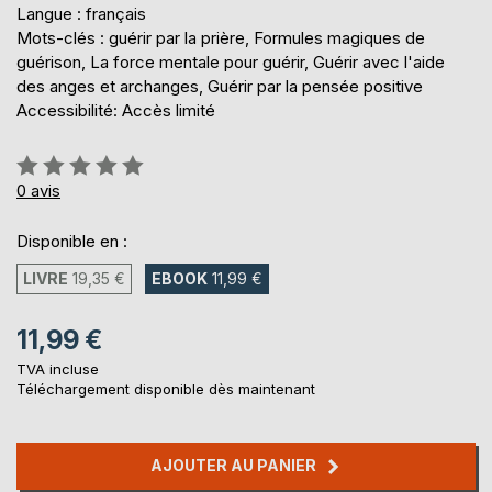
Langue : français
Mots-clés : guérir par la prière, Formules magiques de
guérison, La force mentale pour guérir, Guérir avec l'aide
des anges et archanges, Guérir par la pensée positive
Accessibilité: Accès limité
Évaluation:
0%
0
avis
Disponible en :
LIVRE
19,35 €
EBOOK
11,99 €
11,99 €
TVA incluse
Téléchargement disponible dès maintenant
AJOUTER AU PANIER