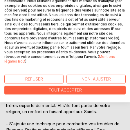
nécessaires. Nous utilisons également des méthodes d'analyse (par
elle est débutante ou modérée : la vaincre et pouvoir
exemple des cookies ou des empreintes digitales, ainsi que le suivi
poursuivre sans médicament. Seule une modification dans
côté serveur) pour mesurer la fréquence des visites sur notre site et la
votre comportement s'impose. Mais si votre abattement
manière dont il est utilisé. Nous utilisons des technologies de suivi à
des fins de marketing et recourons à cet effet au suivi côté serveur
est installé depuis longtemps, il est important de faire appel
ainsi qu'à des fournisseurs tiers, ce qui permet d'utiliser des cookies,
à votre médecin qui saura vous donner le traitement
des empreintes digitales, des pixels de suivi et des adresses IP sur
approprié, voire rediriger vers un psy. Cependant ce
tous les appareils. Nous intégrons également sur notre site des
contenus tiers provenant d'autres fournisseurs (plateformes vidéo).
manuel sera un excellent atout complémentaire. Il vous
Nous n'avons aucune influence sur le traitement ultérieur des données
aidera à retrouver votre dynamisme et bien-être...
et sur un éventuel tracking par le fournisseur tiers. Par votre réglage,
vous acceptez les processus décrits ci-dessus. Vous pouvez
Dans ce manuel vous trouverez : des conseils, méthodes
révoquer votre consentement avec effet pour l'avenir. (
Mentions
légales BoD
)
et prières pour vous redonner vitalité, énergie et joie de
vivre.
REFUSER
NON, AJUSTER
Comment ?
Dans un 1er temps, vous invoquerez votre ange gardien (si
TOUT ACCEPTER
vous ne connaissez pas son nom, un tableau récapitulatif
pour permettra de « faire sa connaissance »), puis ses
frères experts du mental. Et s'ils font partie de votre
religion, un renfort en faisant appel aux Saints.
- S'ajoute une technique pour combattre vos troubles de
l'humeur. Pratique simple mais très efficace ! Ces