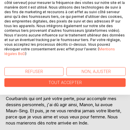
A Paris où Manon travaille, le hasard la met en présence
côté serveur) pour mesurer la fréquence des visites sur notre site et la
d'Ahélya, la soeur de Maun-Sing. Bientôt, une sincère
manière dont il est utilisé. Nous utilisons des technologies de suivi à
des fins de marketing et recourons à cet effet au suivi côté serveur
amitié unit les deux jeunes fllles. Elle se revoient souvent
ainsi qu'à des fournisseurs tiers, ce qui permet d'utiliser des cookies,
et, un jour, Manon rencontre chez Ahélya le maharadja de
des empreintes digitales, des pixels de suivi et des adresses IP sur
Bangove-Maun-Sing qu'elle n'avait pas revu depuis
tous les appareils. Nous intégrons également sur notre site des
contenus tiers provenant d'autres fournisseurs (plateformes vidéo).
longtemps.
Nous n'avons aucune influence sur le traitement ultérieur des données
et sur un éventuel tracking par le fournisseur tiers. Par votre réglage,
La petite Manon d'autrefois qu'il appelait alors « l'enfant
vous acceptez les processus décrits ci-dessus. Vous pouvez
révoquer votre consentement avec effet pour l'avenir. (
Mentions
mystérieuse » est devenue une séduisante jeune fllle et
légales BoD
)
Maun-Sing s'éprend passionnément d'elle. Mais quels sont
ses origines, son passé ? Nul ne le sait.
REFUSER
NON, AJUSTER
Qu'importe ! Manon est enlevée par Maun-Sing sur son
yacht, le Trimourti, qui fait route vers l'Inde.
TOUT ACCEPTER
- Pour vous soustraire aux attaques de vos ennemis, ces
Courbarols qui ont juré votre perte, pour accomplir mes
dessins personnels, j'ai dû agir ainsi, Manon, lui avoue
Maun-Sing. Et puis, je ne vous rendrai jamais votre liberté,
parce que je vous aime et vous veux pour femme. Nous
nous marierons dès notre arrivée en Inde.