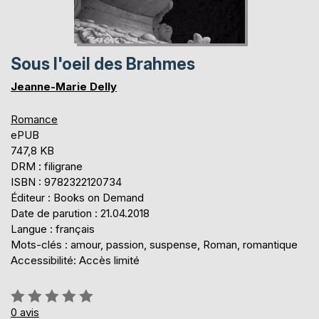
Sous l'oeil des Brahmes
Jeanne-Marie Delly
Romance
ePUB
747,8 KB
DRM : filigrane
ISBN : 9782322120734
Éditeur : Books on Demand
Date de parution : 21.04.2018
Langue : français
Mots-clés : amour, passion, suspense, Roman, romantique
Accessibilité: Accès limité
Évaluation:
0%
0
avis