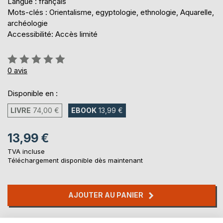
Langue : français
Mots-clés : Orientalisme, egyptologie, ethnologie, Aquarelle,
archéologie
Accessibilité: Accès limité
Évaluation:
0%
0
avis
Disponible en :
LIVRE
74,00 €
EBOOK
13,99 €
13,99 €
TVA incluse
Téléchargement disponible dès maintenant
AJOUTER AU PANIER