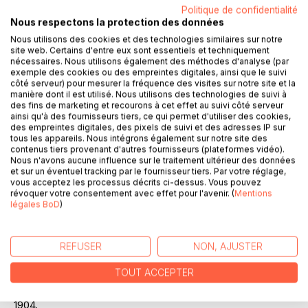
Ajouter à ma liste d'envies
Politique de confidentialité
Laisser un avis
Nous respectons la protection des données
Nous utilisons des cookies et des technologies similaires sur notre
site web. Certains d'entre eux sont essentiels et techniquement
nécessaires. Nous utilisons également des méthodes d'analyse (par
exemple des cookies ou des empreintes digitales, ainsi que le suivi
côté serveur) pour mesurer la fréquence des visites sur notre site et la
manière dont il est utilisé. Nous utilisons des technologies de suivi à
des fins de marketing et recourons à cet effet au suivi côté serveur
ainsi qu'à des fournisseurs tiers, ce qui permet d'utiliser des cookies,
DESCRIPTION
des empreintes digitales, des pixels de suivi et des adresses IP sur
tous les appareils. Nous intégrons également sur notre site des
contenus tiers provenant d'autres fournisseurs (plateformes vidéo).
Jean-Louis Fougerousse (1879-1953) fut l'architecte de la
Nous n'avons aucune influence sur le traitement ultérieur des données
et sur un éventuel tracking par le fournisseur tiers. Par votre réglage,
Mission Montet à Tanis, dans le delta du Nil, entre 1931 et
vous acceptez les processus décrits ci-dessus. Vous pouvez
1939. Il dressa de nombreux plans archéologiques du site
révoquer votre consentement avec effet pour l'avenir. (
Mentions
et fut l'un des témoins privilégiés des plus importantes
légales BoD
)
découvertes effectuées par Pierre Montet, dont celle de la
nécropole des pharaons des XXIe et XXIIe dynasties.
Fougerousse possédait en outre un formidable talent
REFUSER
NON, AJUSTER
d'aquarelliste, qu'il avait développé durant sa jeunesse et
TOUT ACCEPTER
pour lequel il fut amené à exposer régulièrement ses
oeuvres dans les plus grands salons internationaux, dès
1904.