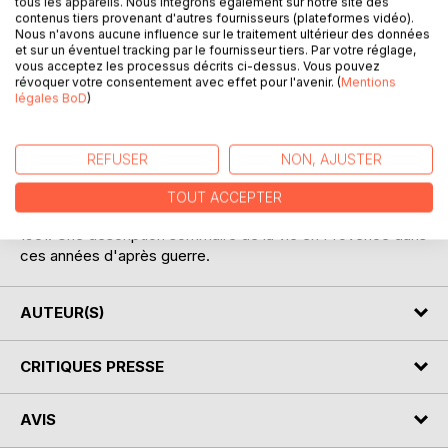
tous les appareils. Nous intégrons également sur notre site des
contenus tiers provenant d'autres fournisseurs (plateformes vidéo).
Nous n'avons aucune influence sur le traitement ultérieur des données
et sur un éventuel tracking par le fournisseur tiers. Par votre réglage,
vous acceptez les processus décrits ci-dessus. Vous pouvez
révoquer votre consentement avec effet pour l'avenir. (
Mentions
légales BoD
)
DESCRIPTION
REFUSER
NON, AJUSTER
Mes souvenirs d'enfance de 1941 à 1951 et surtout mes
TOUT ACCEPTER
souvenirs à la ferme de mes grands parents de fin 1949 à
1951. Une description sommaire de la vie en Provence dans
ces années d'après guerre.
AUTEUR(S)
CRITIQUES PRESSE
AVIS