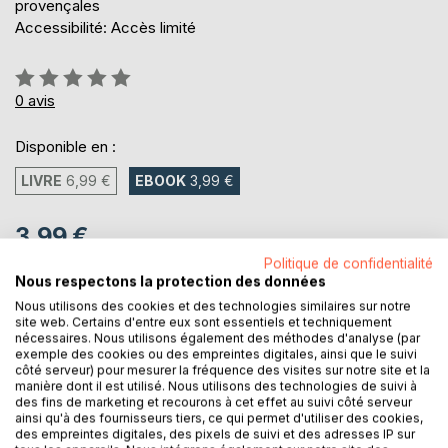
provençales
Accessibilité: Accès limité
Évaluation:
0%
0
avis
Disponible en :
LIVRE
6,99 €
EBOOK
3,99 €
3,99 €
TVA incluse
Politique de confidentialité
Téléchargement disponible dès maintenant
Nous respectons la protection des données
Nous utilisons des cookies et des technologies similaires sur notre
site web. Certains d'entre eux sont essentiels et techniquement
nécessaires. Nous utilisons également des méthodes d'analyse (par
AJOUTER AU PANIER
exemple des cookies ou des empreintes digitales, ainsi que le suivi
côté serveur) pour mesurer la fréquence des visites sur notre site et la
manière dont il est utilisé. Nous utilisons des technologies de suivi à
des fins de marketing et recourons à cet effet au suivi côté serveur
Ajouter à ma liste d'envies
ainsi qu'à des fournisseurs tiers, ce qui permet d'utiliser des cookies,
Laisser un avis
des empreintes digitales, des pixels de suivi et des adresses IP sur