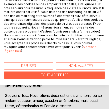
nécessaires. Nous utilisons également des méthodes d'analyse (par
Pour Célia et son amie Jade, le Ry de Flandre est plus
exemple des cookies ou des empreintes digitales, ainsi que le suivi
côté serveur) pour mesurer la fréquence des visites sur notre site et la
qu'une simple entreprise ; ce restaurant, c'est leur bébé.
manière dont il est utilisé. Nous utilisons des technologies de suivi à
Personne, et surtout pas ces rapaces de chez Morville et
des fins de marketing et recourons à cet effet au suivi côté serveur
Bern ne pourront les en déposséder quels que soient les
ainsi qu'à des fournisseurs tiers, ce qui permet d'utiliser des cookies,
problèmes auxquels elles doivent faire face.
des empreintes digitales, des pixels de suivi et des adresses IP sur
tous les appareils. Nous intégrons également sur notre site des
Malgré sa mauvaise réputation, Léo Morville ne paraît
contenus tiers provenant d'autres fournisseurs (plateformes vidéo).
pourtant pas être un si mauvais bougre. Un homme capable
Nous n'avons aucune influence sur le traitement ultérieur des données
de faire preuve de tant de tendresse envers un animal ne
et sur un éventuel tracking par le fournisseur tiers. Par votre réglage,
vous acceptez les processus décrits ci-dessus. Vous pouvez
peut pas avoir un fond méchant. En plus de cela, il n'est
révoquer votre consentement avec effet pour l'avenir. (
Mentions
pas du tout vilain à regarder. Au contraire !
légales BoD
)
Ces raisons sont-elles suffisantes pour lui faire confiance ?
Célia semble le croire...
Léo a tout pour lui, et pourtant il peut se montrer taciturne,
REFUSER
NON, AJUSTER
étrange, voire inquiétant, obnubilé par un passé qui
l'obsède, mais Célia ne peut lui en tenir rigueur, elle qui n'a
TOUT ACCEPTER
pas encore réussi à faire table rase du sien afin de profiter
pleinement du présent.
Souviens-toi... Nous étions deux est une symphonie où se
mêlent douceur, amour, passion et émotions, mais aussi
force, détermination et l'envie d'exister.