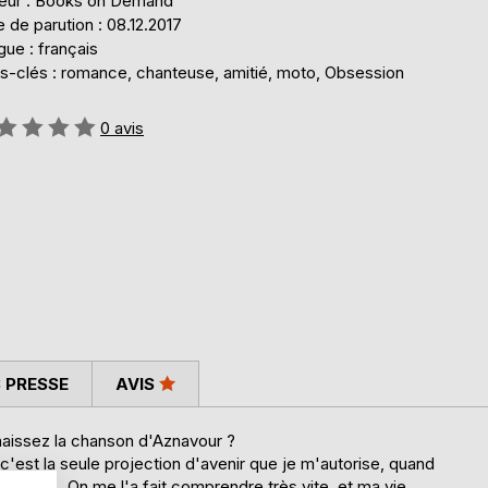
teur : Books on Demand
 de parution : 08.12.2017
ue : français
s-clés : romance, chanteuse, amitié, moto, Obsession
uation:
0
avis
 PRESSE
AVIS
nnaissez la chanson d'Aznavour ?
'est la seule projection d'avenir que je m'autorise, quand
ur moi... On me l'a fait comprendre très vite, et ma vie