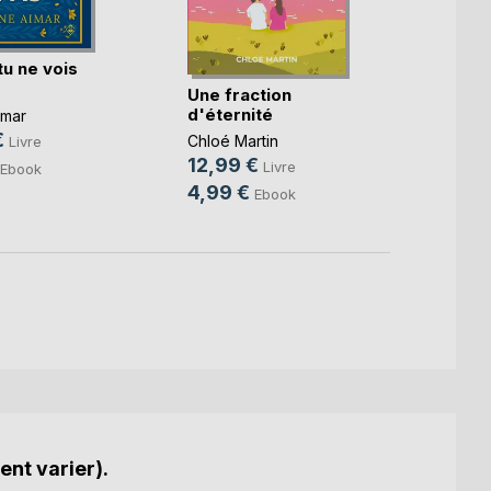
tu ne vois
Oméga
tome 
Une fraction
d'éternité
imar
Camill
€
20,0
Chloé Martin
Livre
12,99 €
Livre
Ebook
4,99 €
Ebook
ent varier).