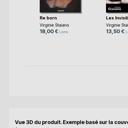
Re born
Les Invisi
 plans
Virginie Staiano
Virginie Sta
18,00 €
13,50 €
Livre
L
olb
e
Vue 3D du produit. Exemple basé sur la couve