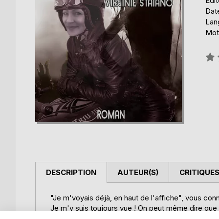
Édi
Date
Lang
Mot
Éval
0%
DESCRIPTION
AUTEUR(S)
CRITIQUES
"Je m'voyais déjà, en haut de l'affiche", vous co
Je m'y suis toujours vue ! On peut même dire que c
d'autres rêvent d'amour... L'amour ce n'est pas po