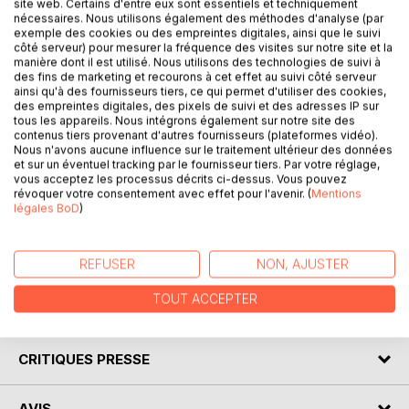
site web. Certains d'entre eux sont essentiels et techniquement
nécessaires. Nous utilisons également des méthodes d'analyse (par
DESCRIPTION
exemple des cookies ou des empreintes digitales, ainsi que le suivi
côté serveur) pour mesurer la fréquence des visites sur notre site et la
manière dont il est utilisé. Nous utilisons des technologies de suivi à
des fins de marketing et recourons à cet effet au suivi côté serveur
The "Literary Knowledge" collection offers you the
ainsi qu'à des fournisseurs tiers, ce qui permet d'utiliser des cookies,
possibility to know everything about Oliver Twist by Charles
des empreintes digitales, des pixels de suivi et des adresses IP sur
tous les appareils. Nous intégrons également sur notre site des
Dickens, thanks to a complete and detailed study guide.
contenus tiers provenant d'autres fournisseurs (plateformes vidéo).
The clear and accessible writing allows for a better
Nous n'avons aucune influence sur le traitement ultérieur des données
understanding of the work analyzed. This study guide also
et sur un éventuel tracking par le fournisseur tiers. Par votre réglage,
vous acceptez les processus décrits ci-dessus. Vous pouvez
complies with quality standards set up by a team of
révoquer votre consentement avec effet pour l'avenir. (
Mentions
experienced teachers. It contains Charles Dickens's
légales BoD
)
biography, a presentation of the novel, a detailed summary
(chapter by chapter), the reasons for its success, its main
themes, and a study of the literary movement of the book.
REFUSER
NON, AJUSTER
TOUT ACCEPTER
AUTEUR(S)
CRITIQUES PRESSE
AVIS