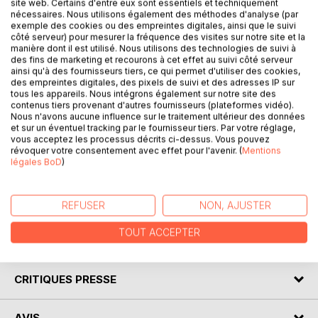
site web. Certains d'entre eux sont essentiels et techniquement
nécessaires. Nous utilisons également des méthodes d'analyse (par
DESCRIPTION
exemple des cookies ou des empreintes digitales, ainsi que le suivi
côté serveur) pour mesurer la fréquence des visites sur notre site et la
manière dont il est utilisé. Nous utilisons des technologies de suivi à
des fins de marketing et recourons à cet effet au suivi côté serveur
The "Literary Knowledge" collection offers you the
ainsi qu'à des fournisseurs tiers, ce qui permet d'utiliser des cookies,
possibility to know everything about On the Road by Jack
des empreintes digitales, des pixels de suivi et des adresses IP sur
tous les appareils. Nous intégrons également sur notre site des
Kerouac, thanks to a complete and detailed study guide.
contenus tiers provenant d'autres fournisseurs (plateformes vidéo).
The clear and accessible writing allows for a better
Nous n'avons aucune influence sur le traitement ultérieur des données
understanding of the work analyzed. This study guide also
et sur un éventuel tracking par le fournisseur tiers. Par votre réglage,
vous acceptez les processus décrits ci-dessus. Vous pouvez
complies with quality standards set up by a team of
révoquer votre consentement avec effet pour l'avenir. (
Mentions
experienced teachers. It contains Jack Kerouac's
légales BoD
)
biography, a presentation of the novel, a detailed summary
(chapter by chapter), the reasons for its success, its main
themes, and a study of the literary movement of the book.
REFUSER
NON, AJUSTER
TOUT ACCEPTER
AUTEUR(S)
CRITIQUES PRESSE
AVIS