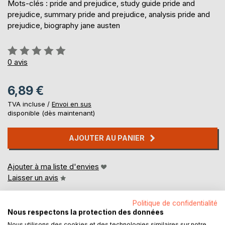
Mots-clés : pride and prejudice, study guide pride and
prejudice, summary pride and prejudice, analysis pride and
prejudice, biography jane austen
Évaluation:
0%
0
avis
6,89 €
TVA incluse /
Envoi en sus
disponible (dès maintenant)
AJOUTER AU PANIER
Ajouter à ma liste d'envies
Laisser un avis
Politique de confidentialité
Nous respectons la protection des données
Nous utilisons des cookies et des technologies similaires sur notre