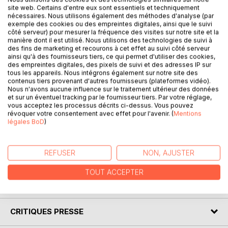
site web. Certains d'entre eux sont essentiels et techniquement
nécessaires. Nous utilisons également des méthodes d'analyse (par
exemple des cookies ou des empreintes digitales, ainsi que le suivi
DESCRIPTION
côté serveur) pour mesurer la fréquence des visites sur notre site et la
manière dont il est utilisé. Nous utilisons des technologies de suivi à
des fins de marketing et recourons à cet effet au suivi côté serveur
ainsi qu'à des fournisseurs tiers, ce qui permet d'utiliser des cookies,
The "Literary Knowledge" collection offers you the
des empreintes digitales, des pixels de suivi et des adresses IP sur
possibility to know everything about Pride and Prejudice by
tous les appareils. Nous intégrons également sur notre site des
Jane Austen, thanks to a complete and detailed study
contenus tiers provenant d'autres fournisseurs (plateformes vidéo).
Nous n'avons aucune influence sur le traitement ultérieur des données
guide. The clear and accessible writing allows for a better
et sur un éventuel tracking par le fournisseur tiers. Par votre réglage,
understanding of the work analyzed. This study guide also
vous acceptez les processus décrits ci-dessus. Vous pouvez
complies with quality standards set up by a team of
révoquer votre consentement avec effet pour l'avenir. (
Mentions
légales BoD
)
experienced teachers. It contains Jane Austen's biography,
a presentation of the novel, a detailed summary (chapter
by chapter), the reasons for its success, its main themes,
REFUSER
NON, AJUSTER
and a study of the literary movement of the book.
TOUT ACCEPTER
AUTEUR(S)
CRITIQUES PRESSE