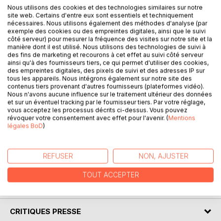
What's more exciting than creating our own internet
Nous utilisons des cookies et des technologies similaires sur notre
business.
site web. Certains d'entre eux sont essentiels et techniquement
nécessaires. Nous utilisons également des méthodes d'analyse (par
exemple des cookies ou des empreintes digitales, ainsi que le suivi
In a few pages, this book gives you a methodology to build
côté serveur) pour mesurer la fréquence des visites sur notre site et la
and succeed an online startup step by step: Find an idea;
manière dont il est utilisé. Nous utilisons des technologies de suivi à
write the business plan; establish the specifications and
des fins de marketing et recourons à cet effet au suivi côté serveur
design the mockup; choose the solution for the realisation
ainsi qu'à des fournisseurs tiers, ce qui permet d'utiliser des cookies,
des empreintes digitales, des pixels de suivi et des adresses IP sur
of the website/mobile application; choose the appropriate
tous les appareils. Nous intégrons également sur notre site des
legal structure.
contenus tiers provenant d'autres fournisseurs (plateformes vidéo).
Nous n'avons aucune influence sur le traitement ultérieur des données
et sur un éventuel tracking par le fournisseur tiers. Par votre réglage,
It also provides techniques to increase website traffic
vous acceptez les processus décrits ci-dessus. Vous pouvez
(SEO, PPC, ...) and effectively measure the visitor
révoquer votre consentement avec effet pour l'avenir. (
Mentions
numbers.
légales BoD
)
Finally, you will have some information to help you find
funding and monetize your startup.
REFUSER
NON, AJUSTER
TOUT ACCEPTER
AUTEUR(S)
CRITIQUES PRESSE