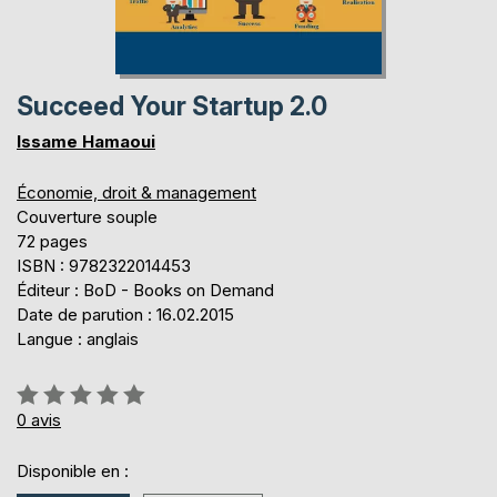
Succeed Your Startup 2.0
Issame Hamaoui
Économie, droit & management
Couverture souple
72 pages
ISBN : 9782322014453
Éditeur : BoD - Books on Demand
Date de parution : 16.02.2015
Langue : anglais
Évaluation:
0%
0
avis
Disponible en :