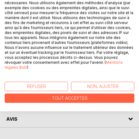
nécessaires. Nous utilisons également des méthodes d'analyse (par
exemple des cookies ou des empreintes digitales, ainsi que le suivi
DESCRIPTION
côté serveur) pour mesurer la fréquence des visites sur notre site et la
manière dont il est utilisé. Nous utilisons des technologies de suivi à
des fins de marketing et recourons à cet effet au suivi côté serveur
ainsi qu'à des fournisseurs tiers, ce qui permet d'utiliser des cookies,
C'est une aventure à portée de pas, l'histoire d'un tout
des empreintes digitales, des pixels de suivi et des adresses IP sur
petit fragment d'humanité : Cléon, un jeune homme en
tous les appareils. Nous intégrons également sur notre site des
perte de sensibilité, décide, lors d'une randonnée, de ne
contenus tiers provenant d'autres fournisseurs (plateformes vidéo).
Nous n'avons aucune influence sur le traitement ultérieur des données
plus redescendre, de rester dans la montagne, où il ne
et sur un éventuel tracking par le fournisseur tiers. Par votre réglage,
croise finalement pas l'ours mais un vieil aveugle sage-
vous acceptez les processus décrits ci-dessus. Vous pouvez
femme, un berger fan de séries, trois soeurs envoûtantes
révoquer votre consentement avec effet pour l'avenir. (
Mentions
légales BoD
)
et une flopée d'oiseaux.
AUTEUR(S)
REFUSER
NON, AJUSTER
TOUT ACCEPTER
CRITIQUES PRESSE
AVIS