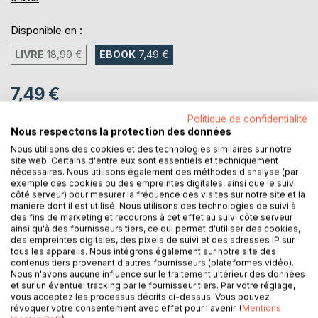
Disponible en :
LIVRE
18,99 €
EBOOK
7,49 €
7,49 €
TVA incluse
Politique de confidentialité
Téléchargement disponible dès maintenant
Nous respectons la protection des données
Nous utilisons des cookies et des technologies similaires sur notre
site web. Certains d'entre eux sont essentiels et techniquement
nécessaires. Nous utilisons également des méthodes d'analyse (par
AJOUTER AU PANIER
exemple des cookies ou des empreintes digitales, ainsi que le suivi
côté serveur) pour mesurer la fréquence des visites sur notre site et la
manière dont il est utilisé. Nous utilisons des technologies de suivi à
Ajouter à ma liste d'envies
des fins de marketing et recourons à cet effet au suivi côté serveur
ainsi qu'à des fournisseurs tiers, ce qui permet d'utiliser des cookies,
Laisser un avis
des empreintes digitales, des pixels de suivi et des adresses IP sur
tous les appareils. Nous intégrons également sur notre site des
contenus tiers provenant d'autres fournisseurs (plateformes vidéo).
Nous n'avons aucune influence sur le traitement ultérieur des données
et sur un éventuel tracking par le fournisseur tiers. Par votre réglage,
vous acceptez les processus décrits ci-dessus. Vous pouvez
révoquer votre consentement avec effet pour l'avenir. (
Mentions