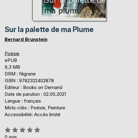
Sur la palette de ma Plume
Bernard Brunstein
Poésie
ePUB
9,3 MB
DRM : filigrane
ISBN : 9782322402878
Éditeur : Books on Demand
Date de parution : 02.05.2021
Langue : français
Mots-clés : Poésie, Peinture
Accessibilité: Accès limité
Évaluation:
0%
0
avis