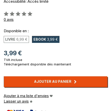
Accessibilité: Accès limité
Évaluation:
0%
0
avis
Disponible en :
LIVRE
6,99 €
EBOOK
3,99 €
3,99 €
TVA incluse
Téléchargement disponible dès maintenant
AJOUTER AU PANIER
Ajouter à ma liste d'envies
Laisser un avis