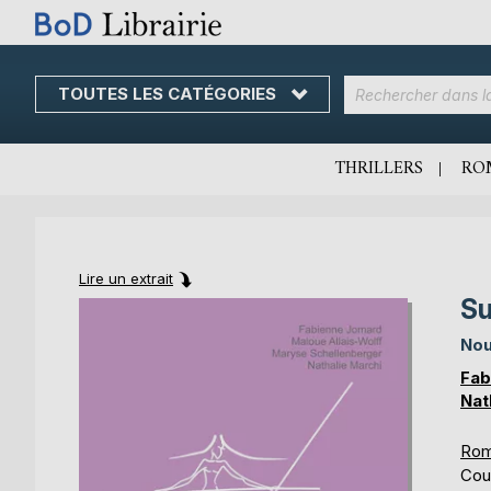
TOUTES LES CATÉGORIES
Skip
to
Content
THRILLERS
RO
Lire un extrait
Su
Skip
Skip
to
to
Nou
the
the
end
beginning
Fab
of
of
Nat
the
the
images
images
Rom
gallery
gallery
Cou