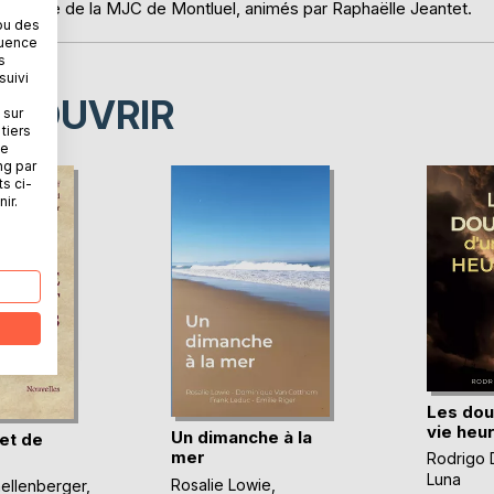
 d'écriture de la MJC de Montluel, animés par Raphaëlle Jeantet.
ou des
quence
s
suivi
ÉCOUVRIR
 sur
tiers
ne
ng par
ts ci-
ir.
Les dou
vie heu
Un dimanche à la
et de
mer
Rodrigo 
Luna
Rosalie Lowie
,
ellenberger
,