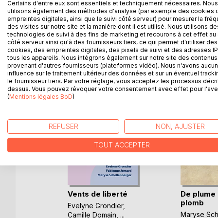
Recueil de nouvelles écrites à partir des ateliers
Certains d'entre eux sont essentiels et techniquement nécessaires. Nous
utilisons également des méthodes d'analyse (par exemple des cookies 
empreintes digitales, ainsi que le suivi côté serveur) pour mesurer la fré
des visites sur notre site et la manière dont il est utilisé. Nous utilisons de
technologies de suivi à des fins de marketing et recourons à cet effet au 
côté serveur ainsi qu'à des fournisseurs tiers, ce qui permet d'utiliser des
D’AUTRES TITRES À D
cookies, des empreintes digitales, des pixels de suivi et des adresses IP
tous les appareils. Nous intégrons également sur notre site des contenus 
provenant d'autres fournisseurs (plateformes vidéo). Nous n'avons aucu
influence sur le traitement ultérieur des données et sur un éventuel tracki
le fournisseur tiers. Par votre réglage, vous acceptez les processus décri
dessus. Vous pouvez révoquer votre consentement avec effet pour l'aven
(
Mentions légales BoD
)
REFUSER
NON, AJUSTER
TOUT ACCEPTER
Vents de liberté
De plume 
plomb
Evelyne Grondier
,
e
Maryse Sch
Camille Domain
, ...