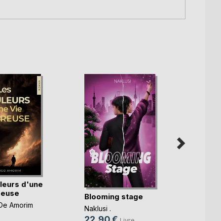
leurs d'une
Les i
reuse
voyag
Blooming stage
imbéc(
De Amorim
Domini
Naklusi .
22,0
22,90 €
Livre