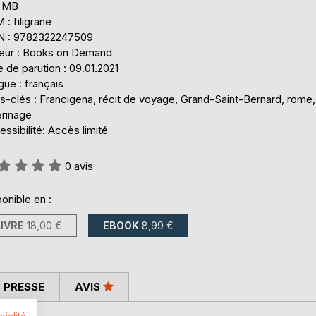
5 MB
: filigrane
N : 9782322247509
teur : Books on Demand
 de parution : 09.01.2021
ue : français
s-clés : Francigena, récit de voyage, Grand-Saint-Bernard, rome,
erinage
ssibilité: Accès limité
uation:
0
avis
onible en :
LIVRE
18,00 €
EBOOK
8,99 €
 PRESSE
AVIS