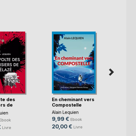
lte des
En cheminant vers
Desti
ers de
Compostelle
Alain 
Alain Lequien
uien
9,99
9,99 €
Ebook
Ebook
20,0
20,00 €
€
Livre
Livre