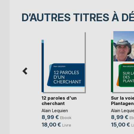
D’AUTRES TITRES À D
éoles de
12 paroles d'un
Sur la voi
cherchant
Plantagen
Alain Lequien
Alain Lequi
8,99 €
8,99 €
k
Ebook
Eb
18,00 €
15,00 €
e
Livre
L