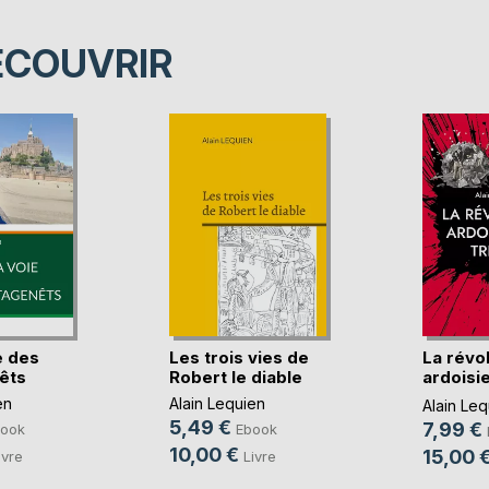
ÉCOUVRIR
e des
Les trois vies de
La révo
êts
Robert le diable
ardoisi
Trélazé
en
Alain Lequien
Alain Leq
5,49 €
7,99 €
ook
Ebook
10,00 €
15,00 
ivre
Livre