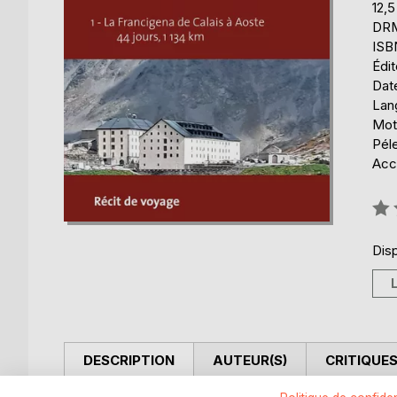
12,
DRM 
ISB
Édi
Date
Lang
Mot
Pél
Acce
Éval
0%
Disp
DESCRIPTION
AUTEUR(S)
CRITIQUES