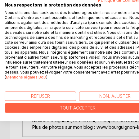
Politique de confiden
Marcher sur les traces de Sigéric, archevêque de C
Nous respectons la protection des données
Rome après avoir reçu le pallium, symbole de son a
Nous utilisons des cookies et des technologies similaires sur notre site 
siècles, il suivit les voies romaines.
Certains d'entre eux sont essentiels et techniquement nécessaires. Nous
En cette année 2020, année pandémique de la Covid
utilisons également des méthodes d'analyse (par exemple des cookies 
empreintes digitales, ainsi que le suivi côté serveur) pour mesurer la fré
Durant 44 jours, j'ai marché entre Calais (France) 
des visites sur notre site et la manière dont il est utilisé. Nous utilisons de
Grand-Saint-Bernard). Je n'ai pas pu partir de Can
technologies de suivi à des fins de marketing et recourons à cet effet au 
conditions le permettent, j'ai grand espoir d'effe
côté serveur ainsi qu'à des fournisseurs tiers, ce qui permet d'utiliser des
cookies, des empreintes digitales, des pixels de suivi et des adresses IP
Ce parcours très solitaire, portant à l'introspectio
tous les appareils. Nous intégrons également sur notre site des contenus 
Les accueils sont moins nombreux, de grande quali
provenant d'autres fournisseurs (plateformes vidéo). Nous n'avons aucu
cheminant, le pèlerin. Il m'a fait découvrir de nom
influence sur le traitement ultérieur des données et sur un éventuel tracki
le fournisseur tiers. Par votre réglage, vous acceptez les processus décri
Ce fut le cas en France avec quelques cathédrales 
dessus. Vous pouvez révoquer votre consentement avec effet pour l'aven
(cathédrale et basilique Saint-Rémi), Langres, Bes
(
Mentions légales BoD
)
ruines comme celle de Vauclair, et des lieux histor
Les affres des guerres mondiales subies dans les 
avec quel courage, quelle détermination, la volont
REFUSER
NON, AJUSTER
l'essentiel.
En Suisse, dans les cantons de Vaud et du Valais, ce
TOUT ACCEPTER
rencontres. Les moments forts sont la cathédrale 
Maurice d'Agaune, et bien sûr, l'Hospice du Grand
Plus de photos sur mon blog : www.bourguignon-l