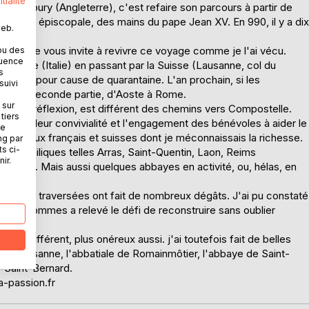
tialité
anterbury (Angleterre), c'est refaire son parcours à partir de
utorité épiscopale, des mains du pape Jean XV. En 990, il y a dix
web.
-19, je vous invite à revivre ce voyage comme je l'ai vécu.
ou des
quence
et Aoste (Italie) en passant par la Suisse (Lausanne, col du
s
terbury pour cause de quarantaine. L'an prochain, si les
suivi
ctuer la seconde partie, d'Aoste à Rome.
 sur
n et à la réflexion, est différent des chemins vers Compostelle.
tiers
té par leur convivialité et l'engagement des bénévoles à aider le
ne
breux lieux français et suisses dont je méconnaissais la richesse.
ng par
ts ci-
et basiliques telles Arras, Saint-Quentin, Laon, Reims
ir.
ançon... Mais aussi quelques abbayes en activité, ou, hélas, en
iques.
régions traversées ont fait de nombreux dégâts. J'ai pu constaté
é des hommes a relevé le défi de reconstruire sans oublier
 fut différent, plus onéreux aussi. j'ai toutefois fait de belles
de Lausanne, l'abbatiale de Romainmôtier, l'abbaye de Saint-
-Saint-Bernard.
a-passion.fr