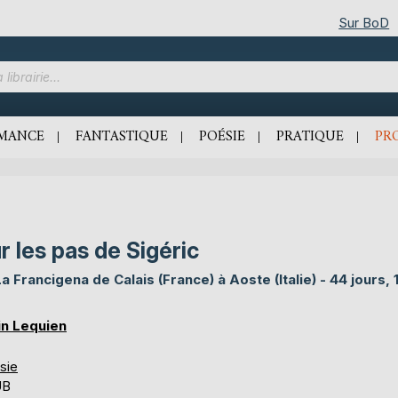
Sur BoD
MANCE
FANTASTIQUE
POÉSIE
PRATIQUE
PR
r les pas de Sigéric
 La Francigena de Calais (France) à Aoste (Italie) - 44 jours, 
in Lequien
sie
UB