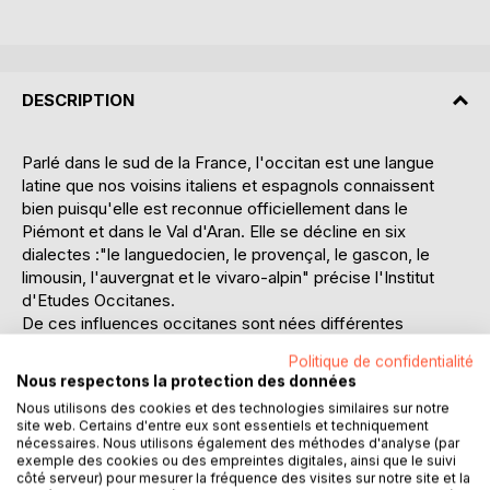
DESCRIPTION
Parlé dans le sud de la France, l'occitan est une langue
latine que nos voisins italiens et espagnols connaissent
bien puisqu'elle est reconnue officiellement dans le
Piémont et dans le Val d'Aran. Elle se décline en six
dialectes :"le languedocien, le provençal, le gascon, le
limousin, l'auvergnat et le vivaro-alpin" précise l'Institut
d'Etudes Occitanes.
De ces influences occitanes sont nées différentes
expressions qui émaillent le français parlé en Occitanie et
Politique de confidentialité
donnent parfois naissance à des mots que l'on peut
Nous respectons la protection des données
qualifier de "francitan", c'est-à-dire une francisation de
Nous utilisons des cookies et des technologies similaires sur notre
mots occitans.
site web. Certains d'entre eux sont essentiels et techniquement
Nous, Occitans, n'avons pas toujours conscience que nous
nécessaires. Nous utilisons également des méthodes d'analyse (par
ne nous exprimons pas d'une manière "classique"...
exemple des cookies ou des empreintes digitales, ainsi que le suivi
côté serveur) pour mesurer la fréquence des visites sur notre site et la
L'occitan influence les tournures grammaticales et la