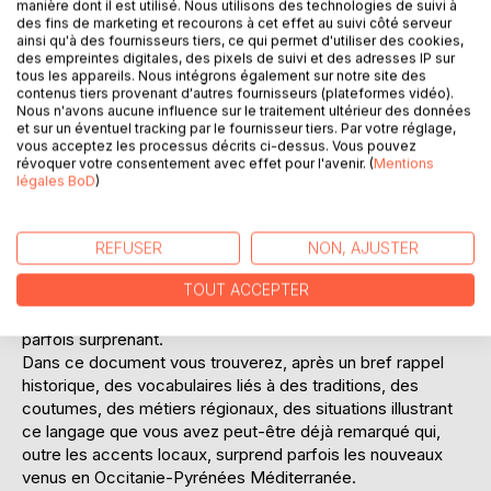
manière dont il est utilisé. Nous utilisons des technologies de suivi à
manière de s'exprimer. De nombreuses exclamations
des fins de marketing et recourons à cet effet au suivi côté serveur
occitanes sont employées sans avoir de traductions
ainsi qu'à des fournisseurs tiers, ce qui permet d'utiliser des cookies,
des empreintes digitales, des pixels de suivi et des adresses IP sur
littérales précises et en rapport avec leur utilisation mais
tous les appareils. Nous intégrons également sur notre site des
gardent un sens.
contenus tiers provenant d'autres fournisseurs (plateformes vidéo).
L'occitan est parfois difficile à traduire car dans le mot il y a
Nous n'avons aucune influence sur le traitement ultérieur des données
et sur un éventuel tracking par le fournisseur tiers. Par votre réglage,
davantage que sa traduction française; il y a une ambiance,
vous acceptez les processus décrits ci-dessus. Vous pouvez
une image, un sentiment..
révoquer votre consentement avec effet pour l'avenir. (
Mentions
L'occitan possède un vocabulaire très imagé, créé par
légales BoD
)
dérivation tandis que le français utilise des mots souvent
"artificiels", empruntés au grec ou au latin depuis le
Moyen-Age.
REFUSER
NON, AJUSTER
L'occitan tend à ce que le nom corresponde vraiment à la
TOUT ACCEPTER
chose.
Autant de raisons qui font que notre langage peut paraître
parfois surprenant.
Dans ce document vous trouverez, après un bref rappel
historique, des vocabulaires liés à des traditions, des
coutumes, des métiers régionaux, des situations illustrant
ce langage que vous avez peut-être déjà remarqué qui,
outre les accents locaux, surprend parfois les nouveaux
venus en Occitanie-Pyrénées Méditerranée.