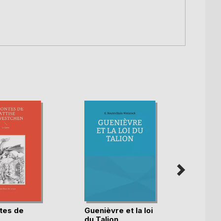
tes de
Guenièvre et la loi
Nouve
du Talion
histoi