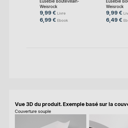
Eusébie Boutevillain-
Eusébie Bou
Weisrock
Weisrock
9,99 €
9,99 €
e
Livre
Li
6,99 €
6,49 €
k
Ebook
Eb
Vue 3D du produit. Exemple basé sur la couve
Couverture souple