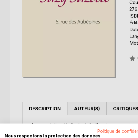
Cou
276
ISB
Édi
Date
Lang
Mots
Éval
0%
DESCRIPTION
AUTEUR(S)
CRITIQUES
Le passé dévoilé, Paule doit affronter un avenir en
se reconstruit dans les bras d'Abe et s'affirme d
Politique de confiden
Nous respectons la protection des données
ressorts.