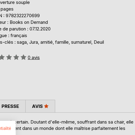
verture souple
 pages
N : 9782322270699
teur : Books on Demand
 de parution : 07.12.2020
ue : français
-clés : saga, Jura, amitié, famille, surnaturel, Deuil
uation:
0
avis
 PRESSE
AVIS
core incertain. Doutant d'elle-même, souffrant dans sa chair, elle
iscrètement dans un monde dont elle maîtrise parfaitement les
tialité