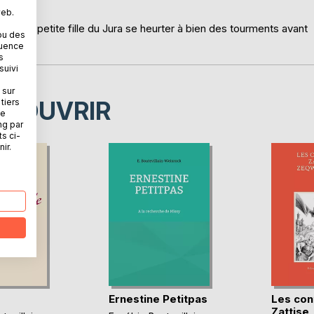
web.
 voit la petite fille du Jura se heurter à bien des tourments avant
ou des
quence
s
suivi
 sur
ÉCOUVRIR
tiers
ne
ng par
ts ci-
ir.
Ernestine Petitpas
Les con
Zattise