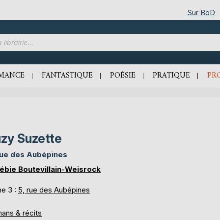
Sur BoD
MANCE
FANTASTIQUE
POÉSIE
PRATIQUE
PR
zy Suzette
rue des Aubépines
ébie Boutevillain-Weisrock
e 3 :
5, rue des Aubépines
ans & récits