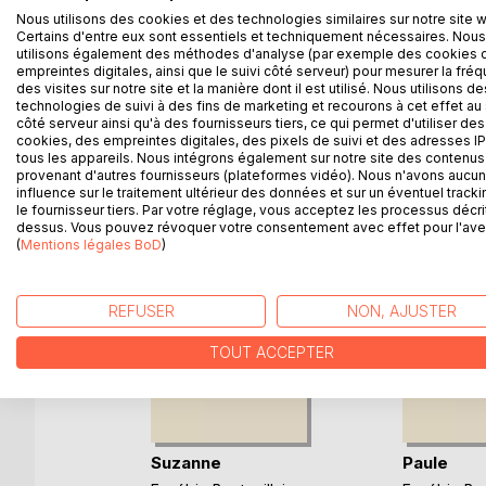
Nous utilisons des cookies et des technologies similaires sur notre site 
Certains d'entre eux sont essentiels et techniquement nécessaires. Nous
Troisième et dernier volet de la saga, Suzy Suzette
utilisons également des méthodes d'analyse (par exemple des cookies 
de connaître l'apaisement.
empreintes digitales, ainsi que le suivi côté serveur) pour mesurer la fré
des visites sur notre site et la manière dont il est utilisé. Nous utilisons de
technologies de suivi à des fins de marketing et recourons à cet effet au 
côté serveur ainsi qu'à des fournisseurs tiers, ce qui permet d'utiliser des
cookies, des empreintes digitales, des pixels de suivi et des adresses IP
D’AUTRES TITRES À D
tous les appareils. Nous intégrons également sur notre site des contenus 
provenant d'autres fournisseurs (plateformes vidéo). Nous n'avons aucu
influence sur le traitement ultérieur des données et sur un éventuel tracki
le fournisseur tiers. Par votre réglage, vous acceptez les processus décri
dessus. Vous pouvez révoquer votre consentement avec effet pour l'aven
(
Mentions légales BoD
)
REFUSER
NON, AJUSTER
TOUT ACCEPTER
lice de
Suzanne
Paule