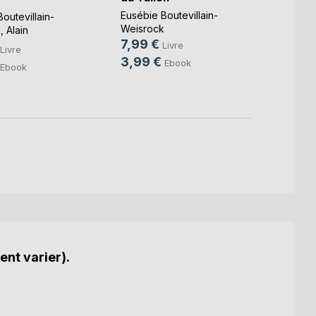
tchen
Eusébie Boutevillain-
Eusébi
outevillain-
Weisrock
Weisr
k
,
Alain
7,99 €
6,99
 ...
Livre
Livre
3,99 €
Ebook
Ebook
ent varier).