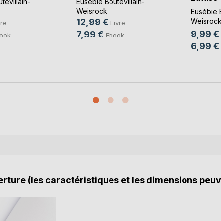
tevillain-
Eusébie Boutevillain-
Zeqwes
Weisrock
Eusébie B
12,99 €
Weisroc
vre
Livre
Catherin
,
9,99 €
7,99 €
ook
Ebook
6,99 €
rture (les caractéristiques et les dimensions peuv