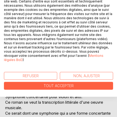
site web. Certains d'entre eux sont essentiels et techniquement
nécessaires. Nous utilisons également des méthodes d'analyse (par
exemple des cookies ou des empreintes digitales, ainsi que le suivi
côté serveur) pour mesurer la fréquence des visites sur notre site et la
manière dont il est utilisé. Nous utilisons des technologies de suivi à
des fins de marketing et recourons à cet effet au suivi côté serveur
ainsi qu'à des fournisseurs tiers, ce qui permet d'utiliser des cookies,
des empreintes digitales, des pixels de suivi et des adresses IP sur
DESCRIPTION
tous les appareils. Nous intégrons également sur notre site des
contenus tiers provenant d'autres fournisseurs (plateformes vidéo).
Nous n'avons aucune influence sur le traitement ultérieur des données
L'intrigue se déroule de la fin des années 1960 au début
et sur un éventuel tracking par le fournisseur tiers. Par votre réglage,
vous acceptez les processus décrits ci-dessus. Vous pouvez
des années 1980 et nous offre une authentique immersion
révoquer votre consentement avec effet pour l'avenir. (
Mentions
dans l'univers d'un orchestre philharmonique.
légales BoD
)
Mathilde, jeune altiste de 19 ans, s'apprête à faire son
entrée dans la vie professionnelle. L'orchestre qu'elle
rejoint se situe loin de sa province natale et de ses racines.
REFUSER
NON, AJUSTER
Elle va découvrir la vie, rencontrer l'amour avec Christophe,
jeune violoniste et compositeur talentueux, connaître des
TOUT ACCEPTER
joies, des déceptions. Surtout, elle va inspirer cette
Symphonie concertante pour violon et alto.
Ce roman se veut la transcription littérale d'une oeuvre
musicale.
Ce serait dont une symphonie qui a une forme concertante