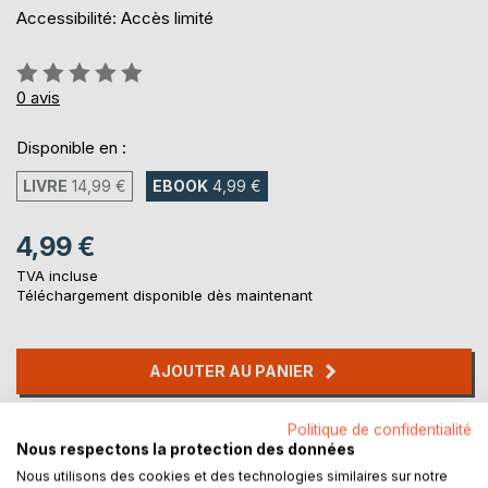
Accessibilité: Accès limité
Évaluation:
0%
0
avis
Disponible en :
LIVRE
14,99 €
EBOOK
4,99 €
4,99 €
TVA incluse
Téléchargement disponible dès maintenant
AJOUTER AU PANIER
Politique de confidentialité
Ajouter à ma liste d'envies
Nous respectons la protection des données
Laisser un avis
Nous utilisons des cookies et des technologies similaires sur notre