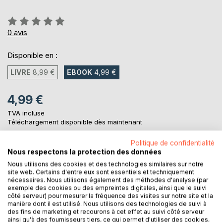
Évaluation:
0%
0
avis
Disponible en :
LIVRE
8,99 €
EBOOK
4,99 €
4,99 €
TVA incluse
Téléchargement disponible dès maintenant
Politique de confidentialité
Nous respectons la protection des données
AJOUTER AU PANIER
Nous utilisons des cookies et des technologies similaires sur notre
site web. Certains d'entre eux sont essentiels et techniquement
nécessaires. Nous utilisons également des méthodes d'analyse (par
Ajouter à ma liste d'envies
exemple des cookies ou des empreintes digitales, ainsi que le suivi
Laisser un avis
côté serveur) pour mesurer la fréquence des visites sur notre site et la
manière dont il est utilisé. Nous utilisons des technologies de suivi à
des fins de marketing et recourons à cet effet au suivi côté serveur
ainsi qu'à des fournisseurs tiers, ce qui permet d'utiliser des cookies,