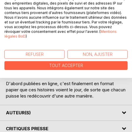
des empreintes digitales, des pixels de suivi et des adresses IP sur
tous les appareils. Nous intégrons également sur notre site des
contenus tiers provenant d'autres fournisseurs (plateformes vidéo).
Nous n'avons aucune influence sur le traitement ultérieur des données
et sur un éventuel tracking par le fournisseur tiers. Par votre réglage,
vous acceptez les processus décrits ci-dessus. Vous pouvez
DESCRIPTION
révoquer votre consentement avec effet pour l'avenir. (
Mentions
légales BoD
)
Symphonie, c'est un recueil de trois nouvelles boy's love :
« Le monstre sous le lit », « Le garçon fleur » et « Le
REFUSER
NON, AJUSTER
garçon arc-en-ciel ». Leur point commun ? L'irruption du
fantastique dans un monde où l'on ne croit que ce que l'on
TOUT ACCEPTER
voit .
D'abord publiées en ligne, c'est finalement en format
papier que ces histoires voient le jour, de sorte que chacun
puisse les redécouvrir d'une autre manière.
AUTEUR(S)
CRITIQUES PRESSE