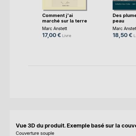
Comment j'ai
Des plume
age
marché sur la terre
peau
Marc Anstett
Marc Anstet
re
17,00 €
18,50 €
Livre
L
ok
Vue 3D du produit. Exemple basé sur la couve
Couverture souple