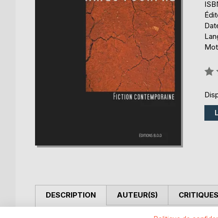
ISB
Édi
Date
Lang
Mots
Éval
0%
Disp
DESCRIPTION
AUTEUR(S)
CRITIQUES