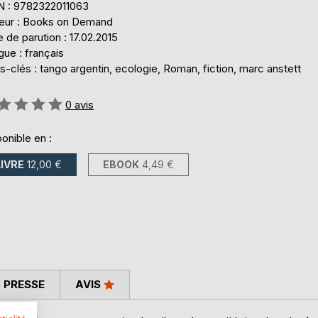
N : 9782322011063
teur : Books on Demand
 de parution : 17.02.2015
ue : français
-clés : tango argentin, ecologie, Roman, fiction, marc anstett
uation:
0
avis
onible en :
LIVRE
12,00 €
EBOOK
4,49 €
 PRESSE
AVIS