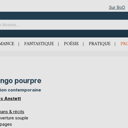
Sur BoD
MANCE
FANTASTIQUE
POÉSIE
PRATIQUE
PR
ngo pourpre
tion contemporaine
c Anstett
ans & récits
verture souple
 pages