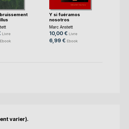
 bruissement
Y si fuéramos
Katze
llus
nosotros
Marc A
ett
Marc Anstett
14,0
€
10,00 €
Livre
Livre
9,49
6,99 €
Ebook
Ebook
ent varier).