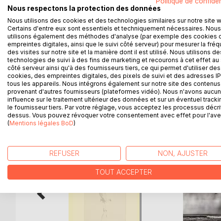
Politique de confiden
Sur l'île de la terre rouge, le tango est au centre
Nous respectons la protection des données
même titre que l'art, il est une histoire collective
Nous utilisons des cookies et des technologies similaires sur notre site 
l'aube de l'année 2030, l'île se retrouve violemme
Certains d'entre eux sont essentiels et techniquement nécessaires. Nous
deviendra-t-elle l'ultime arme de résistance ? Entre
utilisons également des méthodes d'analyse (par exemple des cookies 
dessine. Métaphore d'une lutte pour la liberté, el
empreintes digitales, ainsi que le suivi côté serveur) pour mesurer la fré
des visites sur notre site et la manière dont il est utilisé. Nous utilisons de
aux confins de la terre et de l'océan...
technologies de suivi à des fins de marketing et recourons à cet effet au 
côté serveur ainsi qu'à des fournisseurs tiers, ce qui permet d'utiliser des
cookies, des empreintes digitales, des pixels de suivi et des adresses IP
tous les appareils. Nous intégrons également sur notre site des contenus 
provenant d'autres fournisseurs (plateformes vidéo). Nous n'avons aucu
D’AUTRES TITRES À D
influence sur le traitement ultérieur des données et sur un éventuel tracki
le fournisseur tiers. Par votre réglage, vous acceptez les processus décri
dessus. Vous pouvez révoquer votre consentement avec effet pour l'aven
(
Mentions légales BoD
)
REFUSER
NON, AJUSTER
TOUT ACCEPTER