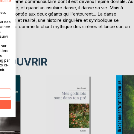
tialité
 d'un système communautaire dont il est devenu l'épine dorsale. Au
 en marche, et quand un insulaire danse, il danse sa vie. Mais à
web.
nt confrontée aux deux géants qui l'entourent... La danse
 fiction et réalité, une histoire singulière et symbolique se
ou des
le résonne comme le chant mythique des sirènes et lance son cri
quence
s
suivi
 sur
tiers
ne
ÉCOUVRIR
ng par
ts ci-
ir.