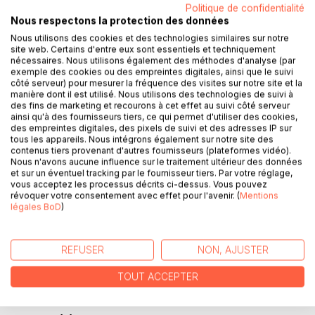
Politique de confidentialité
DESCRIPTION
Nous respectons la protection des données
Nous utilisons des cookies et des technologies similaires sur notre
site web. Certains d'entre eux sont essentiels et techniquement
Le domaine de la déesse Mout a été exploré à Tanis par
nécessaires. Nous utilisons également des méthodes d'analyse (par
l'équipe de Philippe Brissaud pendant près de dix ans à
exemple des cookies ou des empreintes digitales, ainsi que le suivi
côté serveur) pour mesurer la fréquence des visites sur notre site et la
partir des années 2000. La richesse des informations
manière dont il est utilisé. Nous utilisons des technologies de suivi à
archéologiques et historiques obtenues fut spectaculaire :
des fins de marketing et recourons à cet effet au suivi côté serveur
découverte d'enceintes inconnues, révélation des quatre
ainsi qu'à des fournisseurs tiers, ce qui permet d'utiliser des cookies,
des empreintes digitales, des pixels de suivi et des adresses IP sur
principales phases de construction du temple et des
tous les appareils. Nous intégrons également sur notre site des
niveaux d'occupation associés aux alentours, découverte
contenus tiers provenant d'autres fournisseurs (plateformes vidéo).
de deux puits cultuels monumentaux et enfin mise au jour
Nous n'avons aucune influence sur le traitement ultérieur des données
et sur un éventuel tracking par le fournisseur tiers. Par votre réglage,
du lac sacré de la déesse, véritable conservatoire de blocs
vous acceptez les processus décrits ci-dessus. Vous pouvez
décorés et inscrits remployés dans la maçonnerie et
révoquer votre consentement avec effet pour l'avenir. (
Mentions
demeurés dans un état de conservation exceptionnel. Ce
légales BoD
)
livre permettra au lecteur curieux d'aborder ces sujets
inédits, qui révolutionnent nos connaissances sur l'histoire
de cette région de l'Egypte, et de rêver aux nombreux
REFUSER
NON, AJUSTER
autres trésors que recèlent encore les collines du nord-est
TOUT ACCEPTER
du Delta du Nil.