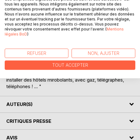
" Quel drôle de pays, pas moins, que cette Suisse..."
tous les appareils. Nous intégrons également sur notre site des
s'écria Tartarin. Bompard se mit à rire. " Ah ! vaï, la Suisse...
contenus tiers provenant d'autres fournisseurs (plateformes vidéo).
D'abord, il n'y en pas, de Suisse ! La Suisse, à l'heure qu'il
Nous n'avons aucune influence sur le traitement ultérieur des données
et sur un éventuel tracking par le fournisseur tiers. Par votre réglage,
est, vé ! monsieur Tartarin, n'est plus qu'un vaste Kursaal,
vous acceptez les processus décrits ci-dessus. Vous pouvez
ouvert de juin en septembre, un casino panoramique, où
révoquer votre consentement avec effet pour l'avenir. (
Mentions
l'on vient se distraire des quatre parties du monde et
légales BoD
)
qu'exploite une Compagnie richissime à centaines de
millions de milliasses, qui a son siège à Genève et à
Londres. Il en fallait, de l'argent, figurez-vous bien, pour
REFUSER
NON, AJUSTER
affermer, peigner et pomponner tout ce territoire, lacs,
TOUT ACCEPTER
forêts, montagnes et cascades, entretenir un peuple
d'employés, de comparses, et sur les plus hautes cimes
installer des hôtels mirobolants, avec gaz, télégraphes,
téléphones ! ... "
AUTEUR(S)
CRITIQUES PRESSE
AVIS