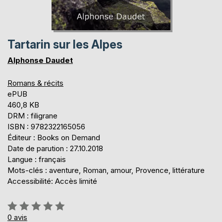
Tartarin sur les Alpes
Alphonse Daudet
Romans & récits
ePUB
460,8 KB
DRM : filigrane
ISBN : 9782322165056
Éditeur : Books on Demand
Date de parution : 27.10.2018
Langue : français
Mots-clés : aventure, Roman, amour, Provence, littérature
Accessibilité: Accès limité
Évaluation:
0%
0
avis