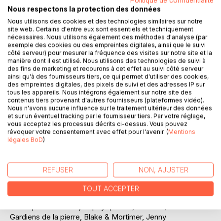
Politique de confidentialité
Nous respectons la protection des données
Nous utilisons des cookies et des technologies similaires sur notre
site web. Certains d'entre eux sont essentiels et techniquement
nécessaires. Nous utilisons également des méthodes d'analyse (par
exemple des cookies ou des empreintes digitales, ainsi que le suivi
côté serveur) pour mesurer la fréquence des visites sur notre site et la
manière dont il est utilisé. Nous utilisons des technologies de suivi à
des fins de marketing et recourons à cet effet au suivi côté serveur
DESCRIPTION
ainsi qu'à des fournisseurs tiers, ce qui permet d'utiliser des cookies,
des empreintes digitales, des pixels de suivi et des adresses IP sur
tous les appareils. Nous intégrons également sur notre site des
contenus tiers provenant d'autres fournisseurs (plateformes vidéo).
Fan inconditionnel de Stephen King, un jeune français
Nous n'avons aucune influence sur le traitement ultérieur des données
réalise son rêve : visiter l'ensorceleuse terre du maître, le
et sur un éventuel tracking par le fournisseur tiers. Par votre réglage,
Maine, Etats-Unis d'Amérique. Une rencontre imprévue va
vous acceptez les processus décrits ci-dessus. Vous pouvez
révoquer votre consentement avec effet pour l'avenir. (
Mentions
bientôt faire basculer le voyageur dans un autre
légales BoD
)
monde...Publiée à plusieurs reprises sous d'autres titres,
aujourd'hui retravaillée et augmentée, cette nouvelle
légendaire trouve ici sa version définitive.
REFUSER
NON, AJUSTER
Scénariste de bande dessinée et de jeu vidéo (sous la
TOUT ACCEPTER
griffe de Greg Newman et pour des univers comme Night
Watch, Renaissance, Popeye, Zorro, Noeland, Les
Gardiens de la pierre, Blake & Mortimer, Jenny