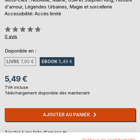
d'amour, Légendes Urbaines, Magie et sorcellerie
Accessibilité: Accès limité
Évaluation:
0%
0
avis
Disponible en :
LIVRE
7,90 €
EBOOK
5,49 €
5,49 €
TVA incluse
Téléchargement disponible dès maintenant
AJOUTER AU PANIER
Ajouter à ma liste d'envies
Laisser un avis