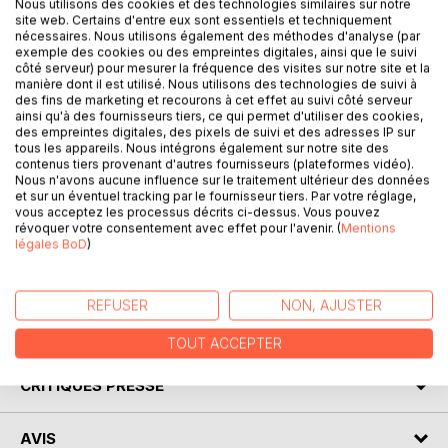
Nous utilisons des cookies et des technologies similaires sur notre
site web. Certains d'entre eux sont essentiels et techniquement
nécessaires. Nous utilisons également des méthodes d'analyse (par
DESCRIPTION
exemple des cookies ou des empreintes digitales, ainsi que le suivi
côté serveur) pour mesurer la fréquence des visites sur notre site et la
manière dont il est utilisé. Nous utilisons des technologies de suivi à
des fins de marketing et recourons à cet effet au suivi côté serveur
Ce recueil de dix nouvelles est un multipass qui vous fera
ainsi qu'à des fournisseurs tiers, ce qui permet d'utiliser des cookies,
voyager à travers le temps, les modes et les espèces :
des empreintes digitales, des pixels de suivi et des adresses IP sur
des rats, des loups-garous, des dieux, des hommes et des
tous les appareils. Nous intégrons également sur notre site des
contenus tiers provenant d'autres fournisseurs (plateformes vidéo).
femmes vous attendent dans ces pages ; ces
Nous n'avons aucune influence sur le traitement ultérieur des données
personnages, sombres ou délurés, attachants ou agaçants,
et sur un éventuel tracking par le fournisseur tiers. Par votre réglage,
vont vivre tour à tour des aventures exaltantes, intimes,
vous acceptez les processus décrits ci-dessus. Vous pouvez
révoquer votre consentement avec effet pour l'avenir. (
Mentions
terrifiantes ou mutines.
légales BoD
)
Vous aimez l'Histoire, de l'antiquité au XXVIe siècle ?
Embarquement immédiat pour les temps héroïques !
REFUSER
NON, AJUSTER
AUTEUR(S)
TOUT ACCEPTER
CRITIQUES PRESSE
AVIS