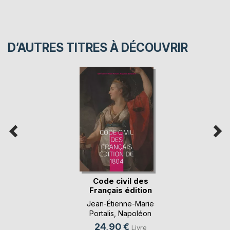
D’AUTRES TITRES À DÉCOUVRIR
Code civil des
Français édition
de(...)
Jean-Étienne-Marie
Portalis
,
Napoléon
Bonaparte
, ...
24,90 €
Livre