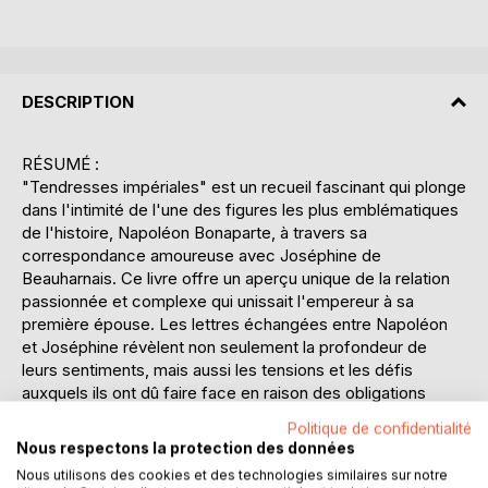
DESCRIPTION
RÉSUMÉ :
"Tendresses impériales" est un recueil fascinant qui plonge
dans l'intimité de l'une des figures les plus emblématiques
de l'histoire, Napoléon Bonaparte, à travers sa
correspondance amoureuse avec Joséphine de
Beauharnais. Ce livre offre un aperçu unique de la relation
passionnée et complexe qui unissait l'empereur à sa
première épouse. Les lettres échangées entre Napoléon
et Joséphine révèlent non seulement la profondeur de
leurs sentiments, mais aussi les tensions et les défis
auxquels ils ont dû faire face en raison des obligations
politiques et des intrigues de la cour. À travers ces
Politique de confidentialité
missives, le lecteur découvre un Napoléon vulnérable,
Nous respectons la protection des données
capable de tendresse et d'émotions intenses, contrastant
Nous utilisons des cookies et des technologies similaires sur notre
avec l'image souvent rigide de l'homme d'État. Le livre