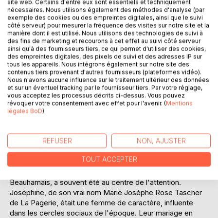
site web. Certains d'entre eux sont essentiels et techniquement
met en lumière les moments de doute, de jalousie, mais
nécessaires. Nous utilisons également des méthodes d'analyse (par
exemple des cookies ou des empreintes digitales, ainsi que le suivi
aussi de réconciliation, offrant une perspective nouvelle sur
côté serveur) pour mesurer la fréquence des visites sur notre site et la
les motivations et les aspirations personnelles de
manière dont il est utilisé. Nous utilisons des technologies de suivi à
l'empereur. "Tendresses impériales" est une invitation à
des fins de marketing et recourons à cet effet au suivi côté serveur
ainsi qu'à des fournisseurs tiers, ce qui permet d'utiliser des cookies,
explorer les subtilités de l'amour au sein du pouvoir,
des empreintes digitales, des pixels de suivi et des adresses IP sur
constituant ainsi une ressource précieuse pour les
tous les appareils. Nous intégrons également sur notre site des
amateurs d'histoire et de littérature.
contenus tiers provenant d'autres fournisseurs (plateformes vidéo).
Nous n'avons aucune influence sur le traitement ultérieur des données
et sur un éventuel tracking par le fournisseur tiers. Par votre réglage,
__________________________________________
vous acceptez les processus décrits ci-dessus. Vous pouvez
révoquer votre consentement avec effet pour l'avenir. (
Mentions
BIOGRAPHIE DE L'AUTEUR :
légales BoD
)
Napoléon Bonaparte, né en 1769 à Ajaccio en Corse, est
une figure historique majeure, connu pour son rôle
REFUSER
NON, AJUSTER
déterminant dans l'histoire de la France et de l'Europe. Il
s'est distingué par ses talents militaires et ses réformes
TOUT ACCEPTER
politiques, devenant empereur des Français en 1804. Sa vie
personnelle, notamment sa relation avec Joséphine de
Beauharnais, a souvent été au centre de l'attention.
Joséphine, de son vrai nom Marie Josèphe Rose Tascher
de La Pagerie, était une femme de caractère, influente
dans les cercles sociaux de l'époque. Leur mariage en