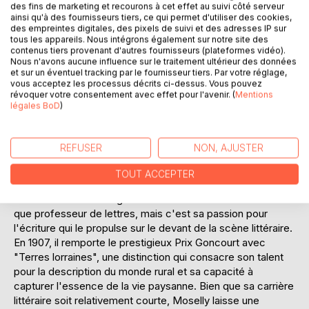
des fins de marketing et recourons à cet effet au suivi côté serveur
sur la communauté villageoise. "Terres lorraines" est une
ainsi qu'à des fournisseurs tiers, ce qui permet d'utiliser des cookies,
oeuvre intemporelle qui invite à une réflexion profonde sur
des empreintes digitales, des pixels de suivi et des adresses IP sur
le lien entre l'homme et son environnement, et sur la
tous les appareils. Nous intégrons également sur notre site des
contenus tiers provenant d'autres fournisseurs (plateformes vidéo).
préservation des héritages culturels face à l'évolution
Nous n'avons aucune influence sur le traitement ultérieur des données
inéluctable du monde.
et sur un éventuel tracking par le fournisseur tiers. Par votre réglage,
vous acceptez les processus décrits ci-dessus. Vous pouvez
révoquer votre consentement avec effet pour l'avenir. (
Mentions
L'AUTEUR :
légales BoD
)
Émile Moselly, de son vrai nom Émile Chenin, est né le 12
août 1870 à Paris. Issu d'une famille modeste, il passe une
grande partie de son enfance dans la région de Lorraine,
REFUSER
NON, AJUSTER
qui deviendra la toile de fond de ses oeuvres les plus
célèbres. Moselly suit une formation académique
TOUT ACCEPTER
rigoureuse, étudiant à l'École Normale Supérieure, avant de
se lancer dans l'enseignement. Il s'illustre d'abord en tant
que professeur de lettres, mais c'est sa passion pour
l'écriture qui le propulse sur le devant de la scène littéraire.
En 1907, il remporte le prestigieux Prix Goncourt avec
"Terres lorraines", une distinction qui consacre son talent
pour la description du monde rural et sa capacité à
capturer l'essence de la vie paysanne. Bien que sa carrière
littéraire soit relativement courte, Moselly laisse une