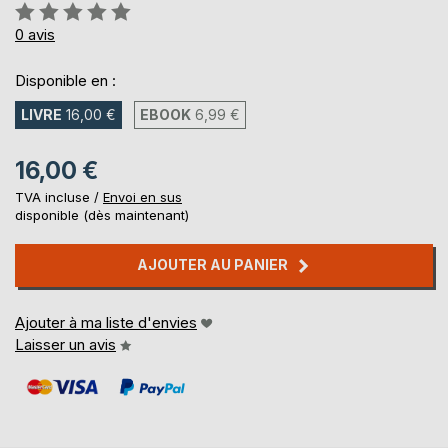
Évaluation:
0%
0
avis
Disponible en :
LIVRE
16,00 €
EBOOK
6,99 €
16,00 €
TVA incluse /
Envoi en sus
disponible (dès maintenant)
AJOUTER AU PANIER
Ajouter à ma liste d'envies
Laisser un avis