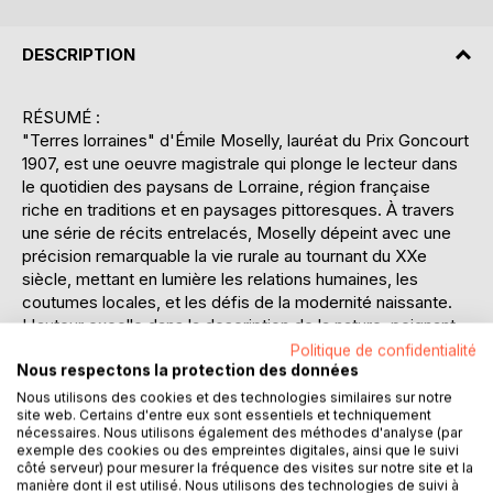
DESCRIPTION
RÉSUMÉ :
"Terres lorraines" d'Émile Moselly, lauréat du Prix Goncourt
1907, est une oeuvre magistrale qui plonge le lecteur dans
le quotidien des paysans de Lorraine, région française
riche en traditions et en paysages pittoresques. À travers
une série de récits entrelacés, Moselly dépeint avec une
précision remarquable la vie rurale au tournant du XXe
siècle, mettant en lumière les relations humaines, les
coutumes locales, et les défis de la modernité naissante.
L'auteur excelle dans la description de la nature, peignant
des tableaux vivants des saisons qui rythment la vie
Politique de confidentialité
agricole. Les personnages, empreints d'une authenticité
Nous respectons la protection des données
poignante, incarnent les valeurs et les luttes de cette
Nous utilisons des cookies et des technologies similaires sur notre
site web. Certains d'entre eux sont essentiels et techniquement
époque. Moselly explore des thèmes universels tels que
nécessaires. Nous utilisons également des méthodes d'analyse (par
l'attachement à la terre, le passage du temps, et la quête
exemple des cookies ou des empreintes digitales, ainsi que le suivi
d'identité face aux changements économiques et sociaux.
côté serveur) pour mesurer la fréquence des visites sur notre site et la
En filigrane, il interroge la notion de progrès et ses impacts
manière dont il est utilisé. Nous utilisons des technologies de suivi à