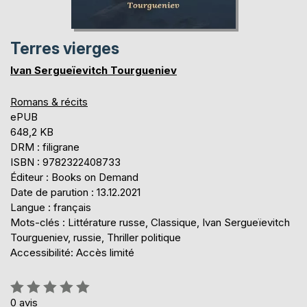
Terres vierges
Ivan Sergueïevitch Tourgueniev
Romans & récits
ePUB
648,2 KB
DRM : filigrane
ISBN : 9782322408733
Éditeur : Books on Demand
Date de parution : 13.12.2021
Langue : français
Mots-clés : Littérature russe, Classique, Ivan Sergueïevitch
Tourgueniev, russie, Thriller politique
Accessibilité: Accès limité
Évaluation:
0%
0
avis