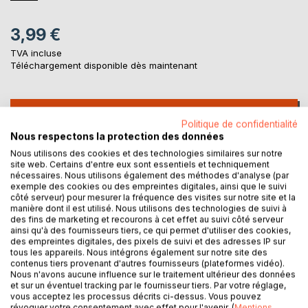
3,99 €
TVA incluse
Téléchargement disponible dès maintenant
AJOUTER AU PANIER
Politique de confidentialité
Nous respectons la protection des données
Ajouter à ma liste d'envies
Nous utilisons des cookies et des technologies similaires sur notre
site web. Certains d'entre eux sont essentiels et techniquement
Laisser un avis
nécessaires. Nous utilisons également des méthodes d'analyse (par
exemple des cookies ou des empreintes digitales, ainsi que le suivi
côté serveur) pour mesurer la fréquence des visites sur notre site et la
manière dont il est utilisé. Nous utilisons des technologies de suivi à
des fins de marketing et recourons à cet effet au suivi côté serveur
ainsi qu'à des fournisseurs tiers, ce qui permet d'utiliser des cookies,
des empreintes digitales, des pixels de suivi et des adresses IP sur
tous les appareils. Nous intégrons également sur notre site des
contenus tiers provenant d'autres fournisseurs (plateformes vidéo).
DESCRIPTION
Nous n'avons aucune influence sur le traitement ultérieur des données
et sur un éventuel tracking par le fournisseur tiers. Par votre réglage,
vous acceptez les processus décrits ci-dessus. Vous pouvez
révoquer votre consentement avec effet pour l'avenir. (
Mentions