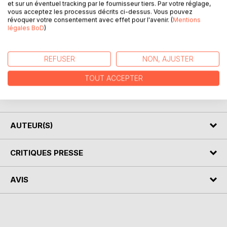
et sur un éventuel tracking par le fournisseur tiers. Par votre réglage,
vous acceptez les processus décrits ci-dessus. Vous pouvez
révoquer votre consentement avec effet pour l'avenir. (
Mentions
Twenty-Five Hundred years ago, Sun Tzu wrote this classic
légales BoD
)
book of military strategy based on Chinese warfare and
military thought. Since that time, all levels of military have
used the teaching on Sun Tzu to warfare and civilization
REFUSER
NON, AJUSTER
have adapted these teachings for use in politics, business
and everyday life. The Art of War is a book which should be
TOUT ACCEPTER
used to gain advantage of opponents in the boardroom and
battlefield alike.
AUTEUR(S)
CRITIQUES PRESSE
AVIS