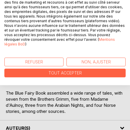
des fins de marketing et recourons à cet effet au suivi côté serveur
ainsi qu'à des fournisseurs tiers, ce qui permet d'utiliser des cookies,
des empreintes digitales, des pixels de suivi et des adresses IP sur
Andrew Lang's Fairy Books or Andrew Lang's "Coloured"
tous les appareils. Nous intégrons également sur notre site des
Fairy Books constitute a twelve-book series of fairy tale
contenus tiers provenant d'autres fournisseurs (plateformes vidéo).
Nous n'avons aucune influence sur le traitement ultérieur des données
collections. Although Andrew Lang did not collect the
et sur un éventuel tracking par le fournisseur tiers. Par votre réglage,
stories himself from the oral tradition, the extent of his
vous acceptez les processus décrits ci-dessus. Vous pouvez
sources, who had collected them originally (with the
révoquer votre consentement avec effet pour l'avenir. (
Mentions
notable exception of Madame d'Aulnoy), made them an
légales BoD
)
immensely influential collection, especially as he used
foreign-language sources, giving many of these tales their
REFUSER
NON, AJUSTER
first appearance in English. As acknowledged in the
prefaces, although Lang himself made most of the
TOUT ACCEPTER
selections, his wife and other translators did a large portion
of the translating and telling of the actual stories.
The Blue Fairy Book assembled a wide range of tales, with
seven from the Brothers Grimm, five from Madame
d'Aulnoy, three from the Arabian Nights, and four Norse
stories, among other sources.
AUTEUR(S)