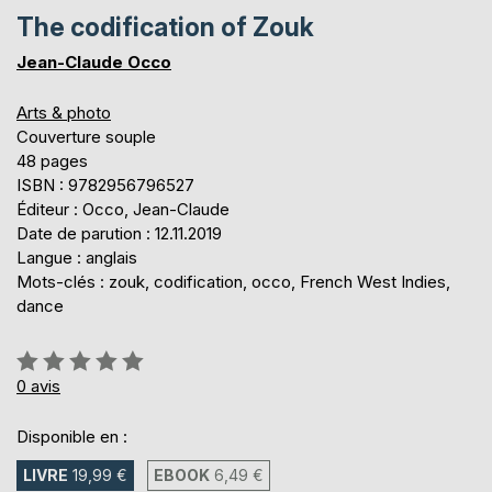
The codification of Zouk
Jean-Claude Occo
Arts & photo
Couverture souple
48 pages
ISBN : 9782956796527
Éditeur : Occo, Jean-Claude
Date de parution : 12.11.2019
Langue : anglais
Mots-clés : zouk, codification, occo, French West Indies,
dance
Évaluation:
0%
0
avis
Disponible en :
LIVRE
19,99 €
EBOOK
6,49 €