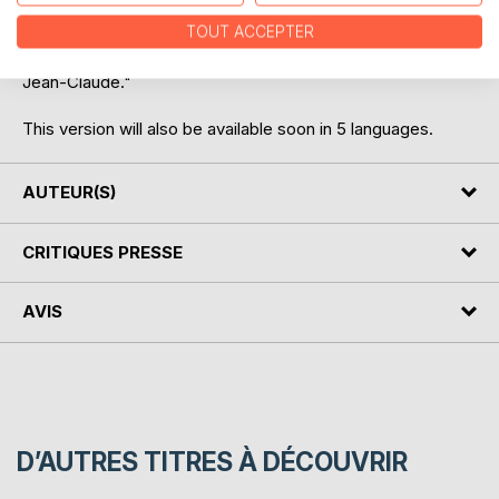
dance floor. Codification makes it possible to structure, to
TOUT ACCEPTER
have a common vocabulary. It is clear that codification will
not make it possible to become a good dancer...explain
Jean-Claude."
This version will also be available soon in 5 languages.
AUTEUR(S)
CRITIQUES PRESSE
AVIS
D’AUTRES TITRES À DÉCOUVRIR