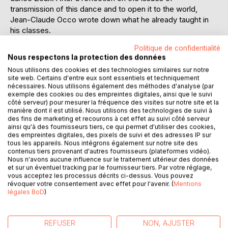
transmission of this dance and to open it to the world,
Jean-Claude Occo wrote down what he already taught in
his classes.
The codification of Zouk, evokes the history of music
Politique de confidentialité
Zouk, to eventually arrive at the dance.
Nous respectons la protection des données
To understand the workings, Jean-Claude Occo defined
Nous utilisons des cookies et des technologies similaires sur notre
seven essentials points to understand this dance:
site web. Certains d'entre eux sont essentiels et techniquement
- The postures
nécessaires. Nous utilisons également des méthodes d'analyse (par
- The rhythms
exemple des cookies ou des empreintes digitales, ainsi que le suivi
côté serveur) pour mesurer la fréquence des visites sur notre site et la
- The styles
manière dont il est utilisé. Nous utilisons des technologies de suivi à
- The movements
des fins de marketing et recourons à cet effet au suivi côté serveur
- The turns
ainsi qu'à des fournisseurs tiers, ce qui permet d'utiliser des cookies,
des empreintes digitales, des pixels de suivi et des adresses IP sur
- Hips movements
tous les appareils. Nous intégrons également sur notre site des
- Bust movements
contenus tiers provenant d'autres fournisseurs (plateformes vidéo).
- Level changes.
Nous n'avons aucune influence sur le traitement ultérieur des données
et sur un éventuel tracking par le fournisseur tiers. Par votre réglage,
vous acceptez les processus décrits ci-dessus. Vous pouvez
The codification of Zouk, is a reference to have a base to
révoquer votre consentement avec effet pour l'avenir. (
Mentions
transmit.
légales BoD
)
The steps are very detailed and named in Creole.
" It doesn't matter what these are called when you're on a
REFUSER
NON, AJUSTER