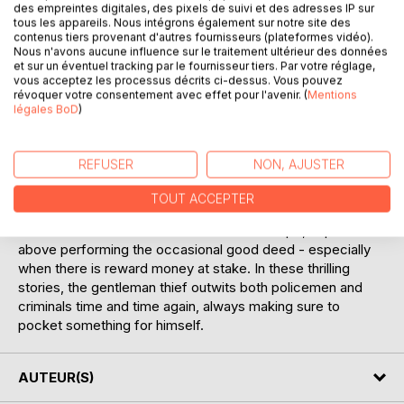
des empreintes digitales, des pixels de suivi et des adresses IP sur
The world's premier thief looks back on a lifetime of
tous les appareils. Nous intégrons également sur notre site des
contenus tiers provenant d'autres fournisseurs (plateformes vidéo).
adventure in these tales of his outrageous exploits
Nous n'avons aucune influence sur le traitement ultérieur des données
et sur un éventuel tracking par le fournisseur tiers. Par votre réglage,
It has been a fortnight since the baroness Repstein
vous acceptez les processus décrits ci-dessus. Vous pouvez
révoquer votre consentement avec effet pour l'avenir. (
Mentions
disappeared from Paris, taking with her a fortune in jewels
légales BoD
)
stolen from her husband. French detectives have chased
her all over Europe, following the trail of gemstones like so
many precious breadcrumbs, but she has eluded their
REFUSER
NON, AJUSTER
efforts. When Arsène Lupin finds her, she will not escape
so easily.
TOUT ACCEPTER
The most brilliant criminal mind in all of Europe, Lupin is not
above performing the occasional good deed - especially
when there is reward money at stake. In these thrilling
stories, the gentleman thief outwits both policemen and
criminals time and time again, always making sure to
pocket something for himself.
AUTEUR(S)