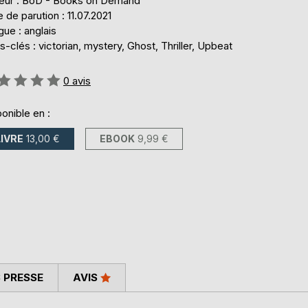
teur : BoD - Books on Demand
 de parution : 11.07.2021
ue : anglais
-clés : victorian, mystery, Ghost, Thriller, Upbeat
uation:
0
avis
onible en :
LIVRE
13,00 €
EBOOK
9,99 €
 PRESSE
AVIS