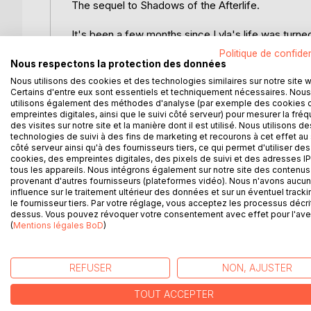
The sequel to Shadows of the Afterlife.
It's been a few months since Lyla's life was turn
family has moved back into John Hampton's mansio
Politique de confiden
seen a ghost since.
Nous respectons la protection des données
Nous utilisons des cookies et des technologies similaires sur notre site 
It's only when she discovers a journal, dating bac
Certains d'entre eux sont essentiels et techniquement nécessaires. Nous
utilisons également des méthodes d'analyse (par exemple des cookies 
is disrupted. The author, Charlotte Griffin, was a 
empreintes digitales, ainsi que le suivi côté serveur) pour mesurer la fré
the trials of the 19th century and Whistmere's eeri
des visites sur notre site et la manière dont il est utilisé. Nous utilisons de
technologies de suivi à des fins de marketing et recourons à cet effet au 
côté serveur ainsi qu'à des fournisseurs tiers, ce qui permet d'utiliser des
Through the diary, Lyla begins to understand there
cookies, des empreintes digitales, des pixels de suivi et des adresses IP
tragic origin.
tous les appareils. Nous intégrons également sur notre site des contenus 
provenant d'autres fournisseurs (plateformes vidéo). Nous n'avons aucu
influence sur le traitement ultérieur des données et sur un éventuel tracki
Full of mysteries, ghosts and romance.
le fournisseur tiers. Par votre réglage, vous acceptez les processus décri
dessus. Vous pouvez révoquer votre consentement avec effet pour l'aven
(
Mentions légales BoD
)
D’AUTRES TITRES À D
REFUSER
NON, AJUSTER
TOUT ACCEPTER