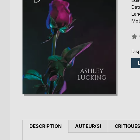
Édi
Date
Lang
Mots
Éval
0%
Disp
DESCRIPTION
AUTEUR(S)
CRITIQUES