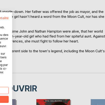
ed upside-down. Her father was offered the job as mayor, and the
n. The girl hasn't heard a word from the Moon Cult, nor has she
tialité
web.
k to the time John and Nathan Hampton were alive, that her world
ou des
seventeen-year-old girl who had fled from her spiteful aunt. Against
quence
e occurrences, she must fight to follow her heart.
s
suivi
's a different side to the town's legend, including the Moon Cult's
 sur
tiers
ne
ng par
ts ci-
ir.
ÉCOUVRIR