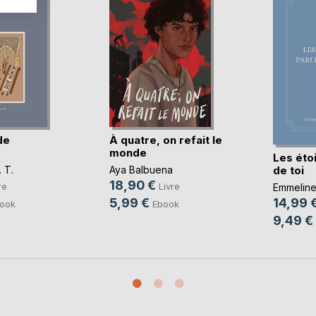
de
À quatre, on refait le
monde
Les étoi
de toi
 T.
Aya Balbuena
18,90 €
re
Livre
Emmeline 
5,99 €
14,99 
ook
Ebook
9,49 €