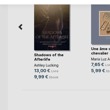
Une âme 
chevalier
ras pas
Shadows of the
Afterlife
Maria Luz A.
7,65 €
Liv
oble
Ashley Lucking
5,99 €
13,00 €
Eb
Livre
9,99 €
k
Ebook