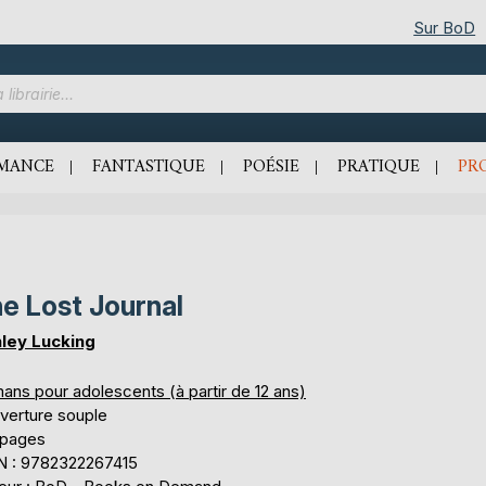
Sur BoD
MANCE
FANTASTIQUE
POÉSIE
PRATIQUE
PR
e Lost Journal
ley Lucking
ans pour adolescents (à partir de 12 ans)
verture souple
 pages
N : 9782322267415