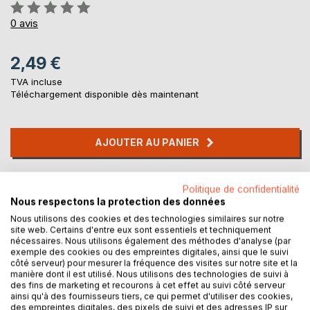
Évaluation:
0%
0
avis
2,49 €
TVA incluse
Téléchargement disponible dès maintenant
AJOUTER AU PANIER
Ajouter à ma liste d'envies
Politique de confidentialité
Laisser un avis
Nous respectons la protection des données
Nous utilisons des cookies et des technologies similaires sur notre
site web. Certains d'entre eux sont essentiels et techniquement
nécessaires. Nous utilisons également des méthodes d'analyse (par
exemple des cookies ou des empreintes digitales, ainsi que le suivi
côté serveur) pour mesurer la fréquence des visites sur notre site et la
manière dont il est utilisé. Nous utilisons des technologies de suivi à
des fins de marketing et recourons à cet effet au suivi côté serveur
ainsi qu'à des fournisseurs tiers, ce qui permet d'utiliser des cookies,
DESCRIPTION
des empreintes digitales, des pixels de suivi et des adresses IP sur