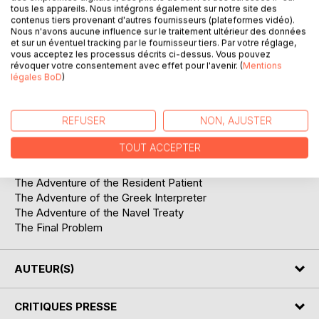
tous les appareils. Nous intégrons également sur notre site des
contenus tiers provenant d'autres fournisseurs (plateformes vidéo).
Nous n'avons aucune influence sur le traitement ultérieur des données
The Memoirs of Sherlock Holmes is an adventure
et sur un éventuel tracking par le fournisseur tiers. Par votre réglage,
collection of the famous detective:
vous acceptez les processus décrits ci-dessus. Vous pouvez
révoquer votre consentement avec effet pour l'avenir. (
Mentions
légales BoD
)
Silver Blaze
The Adventure of the Yellow Face
The Adventure of the Stockbroker's Clerk
REFUSER
NON, AJUSTER
The Adventure of the "Gloria Scott"
The Adventure of the Musgrave Ritual
TOUT ACCEPTER
The Adventure of the Reigate Squires
The Adventure of the Crooked Man
The Adventure of the Resident Patient
The Adventure of the Greek Interpreter
The Adventure of the Navel Treaty
The Final Problem
AUTEUR(S)
CRITIQUES PRESSE