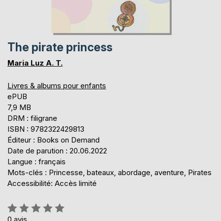
The pirate princess
Maria Luz A. T.
Livres & albums pour enfants
ePUB
7,9 MB
DRM : filigrane
ISBN : 9782322429813
Éditeur : Books on Demand
Date de parution : 20.06.2022
Langue : français
Mots-clés : Princesse, bateaux, abordage, aventure, Pirates
Accessibilité: Accès limité
Évaluation:
0%
0
avis