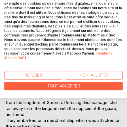
exemple des cookies ou des empreintes digitales, ainsi que le suivi
côté serveur) pour mesurer la fréquence des visites sur notre site et la
DESCRIPTION
manière dont il est utilisé. Nous utilisons des technologies de suivi à
des fins de marketing et recourons à cet effet au suivi côté serveur
ainsi qu'à des fournisseurs tiers, ce qui permet d'utiliser des cookies,
In the distant kingdom of Gotland, young princess Alwilda's
des empreintes digitales, des pixels de suivi et des adresses IP sur
tous les appareils. Nous intégrons également sur notre site des
only dream was leaving for adventure. As she was trying to
contenus tiers provenant d'autres fournisseurs (plateformes vidéo).
flee from home, she was stopped by the capitain of the
Nous n'avons aucune influence sur le traitement ultérieur des données
guard, who explained that at the age of ten, she was not
et sur un éventuel tracking par le fournisseur tiers. Par votre réglage,
prepared for the many dangers she would have to face.
vous acceptez les processus décrits ci-dessus. Vous pouvez
révoquer votre consentement avec effet pour l'avenir. (
Mentions
Realizing that he was right, she promised not to leave
légales BoD
)
before being ready, and made him promise to prepare her
for that.
Over the years, she became an expert in the art of handling
REFUSER
NON, AJUSTER
a sword, a gun or a knife, as well as a talented
horsewoman.
TOUT ACCEPTER
When she reached the age of majority, she learnt the day
before her birthday that she was to marry Prince Thorvald
from the kingdom of Sarema. Refusing this marriage, she
ran away from the kingdom with the capitain of the guard,
her friend.
They embarked on a merchant ship which was attacked on
the way by pirates.