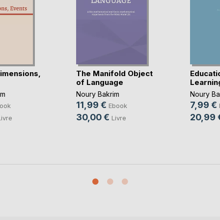
imensions,
The Manifold Object
Educati
of Language
Learnin
im
Noury Bakrim
Noury Ba
11,99 €
7,99 €
ook
Ebook
30,00 €
20,99 
Livre
Livre