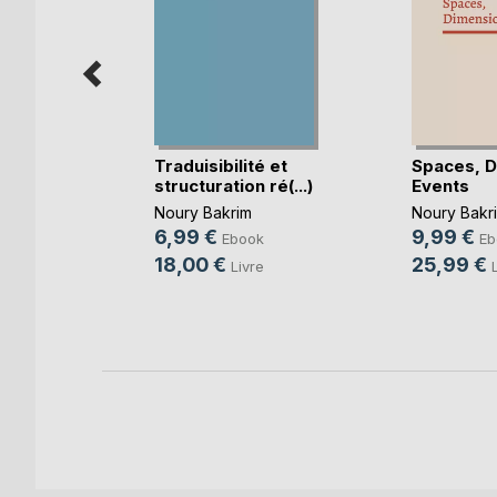
Traduisibilité et
Spaces, D
tion
structuration ré(...)
Events
rt
Noury Bakrim
Noury Bakr
e
6,99 €
9,99 €
Ebook
Eb
18,00 €
25,99 €
Livre