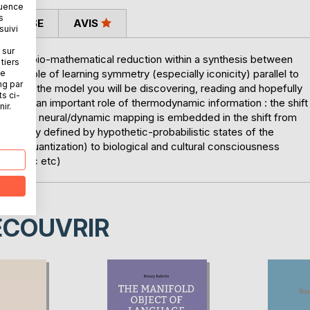
quence
s
 PRESSE
AVIS
suivi
 sur
ed on a bio-mathematical reduction within a synthesis between
tiers
ant role of learning symmetry (especially iconicity) parallel to
ne
ng par
mania, the model you will be discovering, reading and hopefully
ts ci-
es with an important role of thermodynamic information : the shift
ir.
 with the neural/dynamic mapping is embedded in the shift from
gically defined by hypothetic-probabilistic states of the
s and quantization) to biological and cultural consciousness
etry etc etc)
ÉCOUVRIR