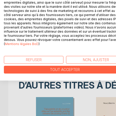
empreintes digitales, ainsi que le suivi côté serveur) pour mesurer la fré
des visites sur notre site et la manière dont il est utilisé. Nous utilisons de
DESCRIPTION
AUTEUR(S)
CRITIQUES
technologies de suivi à des fins de marketing et recourons à cet effet au 
côté serveur ainsi qu'à des fournisseurs tiers, ce qui permet d'utiliser des
cookies, des empreintes digitales, des pixels de suivi et des adresses IP
In addition of proposing a model of language bas
tous les appareils. Nous intégrons également sur notre site des contenus 
deduction, induction it suggests a much more import
provenant d'autres fournisseurs (plateformes vidéo). Nous n'avons aucu
influence sur le traitement ultérieur des données et sur un éventuel tracki
Universal Grammar. Without any theoretical megalo
le fournisseur tiers. Par votre réglage, vous acceptez les processus décri
discussing hypothesizes two propositional principl
dessus. Vous pouvez révoquer votre consentement avec effet pour l'aven
from the bio-semiotic to the semiotic order along
(
Mentions légales BoD
)
thermodynamic laws without proposition (methodolo
''internal observer'', Boltzmann-Bernoulli proposal
REFUSER
(selection, combination, self-reference and symm
NON, AJUSTER
TOUT ACCEPTER
D’AUTRES TITRES À D