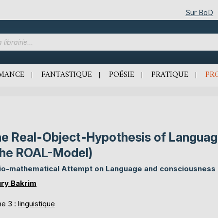
Sur BoD
MANCE
FANTASTIQUE
POÉSIE
PRATIQUE
PR
e Real-Object-Hypothesis of Langua
he ROAL-Model)
io-mathematical Attempt on Language and consciousness
ry Bakrim
e 3 :
linguistique