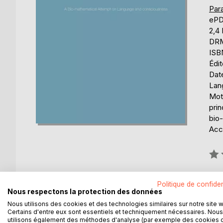
Par
eP
2,4
DRM 
ISB
Édi
Date
Lang
Mots
prin
bio
Acce
Éval
0%
Disp
Politique de confiden
Nous respectons la protection des données
Nous utilisons des cookies et des technologies similaires sur notre site 
Certains d'entre eux sont essentiels et techniquement nécessaires. Nous
utilisons également des méthodes d'analyse (par exemple des cookies 