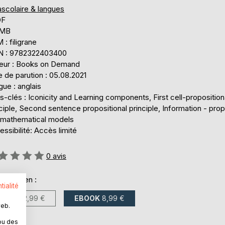
ascolaire & langues
DF
 MB
: filigrane
N : 9782322403400
teur : Books on Demand
 de parution : 05.08.2021
ue : anglais
-clés : Iconicity and Learning components, First cell-proposition
ciple, Second sentence propositional principle, Information - prop
-mathematical models
ssibilité: Accès limité
uation:
0
avis
onible en :
tialité
LIVRE
22,99 €
EBOOK
8,99 €
web.
ou des