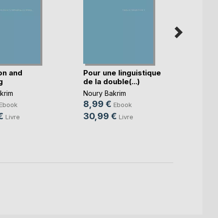
on and
Pour une linguistique
g
de la double(...)
Parlo
krim
Noury Bakrim
Hanaé 
8,99 €
Ebook
Ebook
2,99
€
30,99 €
Livre
Livre
8,90