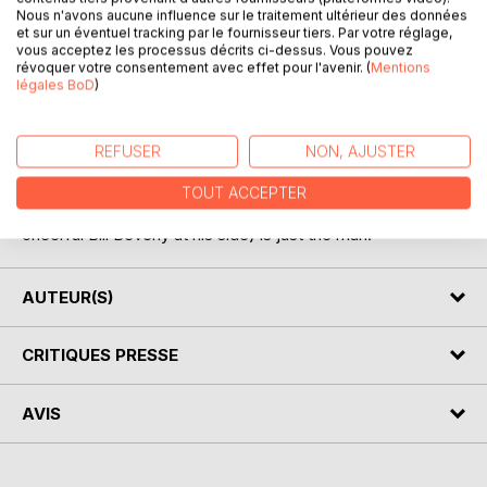
Nous n'avons aucune influence sur le traitement ultérieur des données
et sur un éventuel tracking par le fournisseur tiers. Par votre réglage,
The Red House, stately mansion home of Mark Ablett, is
vous acceptez les processus décrits ci-dessus. Vous pouvez
révoquer votre consentement avec effet pour l'avenir. (
Mentions
filled with very proper guests when Mark's most improper
légales BoD
)
brother returns from Australia. When the maid hears an
argument in the study it isn't long before the brother dies...
of a bullet between the eyes! Strangely, the study has been
REFUSER
NON, AJUSTER
locked from the inside, and Mark Ablett is missing. Only an
investigator with remarkable powers of observation could
TOUT ACCEPTER
hope to resolve this mystery, and Antony Gillingham (with
cheerful Bill Beverly at his side) is just the man.
AUTEUR(S)
CRITIQUES PRESSE
AVIS