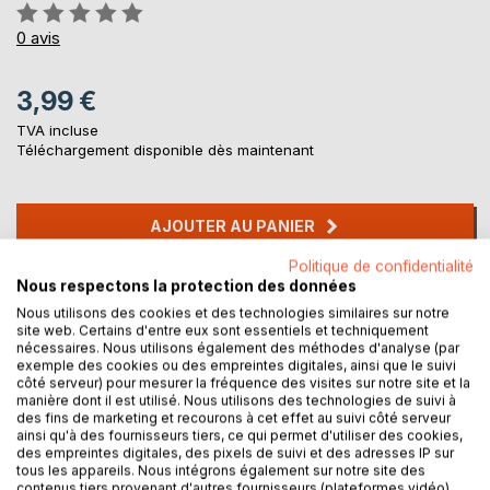
Évaluation:
0%
0
avis
3,99 €
TVA incluse
Téléchargement disponible dès maintenant
AJOUTER AU PANIER
Politique de confidentialité
Nous respectons la protection des données
Ajouter à ma liste d'envies
Laisser un avis
Nous utilisons des cookies et des technologies similaires sur notre
site web. Certains d'entre eux sont essentiels et techniquement
nécessaires. Nous utilisons également des méthodes d'analyse (par
exemple des cookies ou des empreintes digitales, ainsi que le suivi
côté serveur) pour mesurer la fréquence des visites sur notre site et la
manière dont il est utilisé. Nous utilisons des technologies de suivi à
des fins de marketing et recourons à cet effet au suivi côté serveur
ainsi qu'à des fournisseurs tiers, ce qui permet d'utiliser des cookies,
des empreintes digitales, des pixels de suivi et des adresses IP sur
tous les appareils. Nous intégrons également sur notre site des
DESCRIPTION
contenus tiers provenant d'autres fournisseurs (plateformes vidéo).