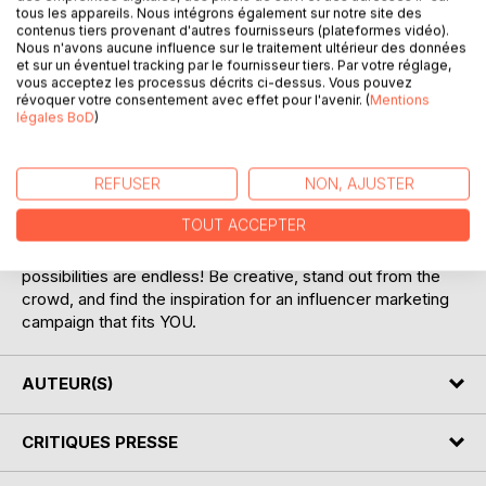
tous les appareils. Nous intégrons également sur notre site des
contenus tiers provenant d'autres fournisseurs (plateformes vidéo).
Nous n'avons aucune influence sur le traitement ultérieur des données
et sur un éventuel tracking par le fournisseur tiers. Par votre réglage,
vous acceptez les processus décrits ci-dessus. Vous pouvez
révoquer votre consentement avec effet pour l'avenir. (
Mentions
légales BoD
)
DESCRIPTION
Sometimes it's difficult to find THE good idea to create
REFUSER
NON, AJUSTER
your influence campaign and you don't always have the
TOUT ACCEPTER
time to engage with in-depth competitive intelligence. This
guide is here to inspire you and show you that the
possibilities are endless! Be creative, stand out from the
crowd, and find the inspiration for an influencer marketing
campaign that fits YOU.
AUTEUR(S)
CRITIQUES PRESSE