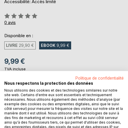
Accessibilité: Accès limité
Évaluation:
0%
0
avis
Disponible en :
LIVRE
29,90 €
EBOOK
9,99 €
9,99 €
TVA incluse
Téléchargement disponible dès maintenant
Politique de confidentialité
Nous respectons la protection des données
Nous utilisons des cookies et des technologies similaires sur notre
AJOUTER AU PANIER
site web. Certains d'entre eux sont essentiels et techniquement
nécessaires. Nous utilisons également des méthodes d'analyse (par
exemple des cookies ou des empreintes digitales, ainsi que le suivi
côté serveur) pour mesurer la fréquence des visites sur notre site et la
Ajouter à ma liste d'envies
manière dont il est utilisé. Nous utilisons des technologies de suivi à
Laisser un avis
des fins de marketing et recourons à cet effet au suivi côté serveur
ainsi qu'à des fournisseurs tiers, ce qui permet d'utiliser des cookies,
des empreintes digitales, des pixels de suivi et des adresses IP sur