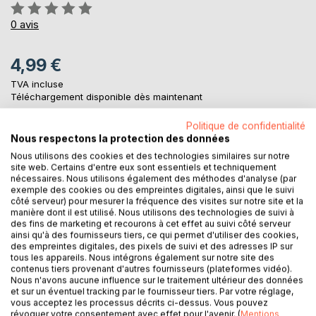
Évaluation:
0%
0
avis
4,99 €
TVA incluse
Téléchargement disponible dès maintenant
Politique de confidentialité
Nous respectons la protection des données
AJOUTER AU PANIER
Nous utilisons des cookies et des technologies similaires sur notre
site web. Certains d'entre eux sont essentiels et techniquement
nécessaires. Nous utilisons également des méthodes d'analyse (par
Ajouter à ma liste d'envies
exemple des cookies ou des empreintes digitales, ainsi que le suivi
Laisser un avis
côté serveur) pour mesurer la fréquence des visites sur notre site et la
manière dont il est utilisé. Nous utilisons des technologies de suivi à
des fins de marketing et recourons à cet effet au suivi côté serveur
ainsi qu'à des fournisseurs tiers, ce qui permet d'utiliser des cookies,
des empreintes digitales, des pixels de suivi et des adresses IP sur
tous les appareils. Nous intégrons également sur notre site des
contenus tiers provenant d'autres fournisseurs (plateformes vidéo).
Nous n'avons aucune influence sur le traitement ultérieur des données
et sur un éventuel tracking par le fournisseur tiers. Par votre réglage,
vous acceptez les processus décrits ci-dessus. Vous pouvez
DESCRIPTION
révoquer votre consentement avec effet pour l'avenir. (
Mentions