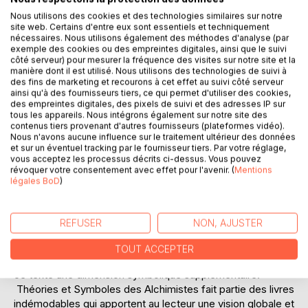
Nous utilisons des cookies et des technologies similaires sur notre
DESCRIPTION
site web. Certains d'entre eux sont essentiels et techniquement
nécessaires. Nous utilisons également des méthodes d'analyse (par
exemple des cookies ou des empreintes digitales, ainsi que le suivi
Auteur incontournable de la littérature alchimique, Albert
côté serveur) pour mesurer la fréquence des visites sur notre site et la
manière dont il est utilisé. Nous utilisons des technologies de suivi à
Poisson a écrit, durant sa courte vie, des textes qui ont
des fins de marketing et recourons à cet effet au suivi côté serveur
marqué l'Histoire, même si certaines erreurs ou
ainsi qu'à des fournisseurs tiers, ce qui permet d'utiliser des cookies,
imprécisions en ont amoindri la portée. Travailleur acharné
des empreintes digitales, des pixels de suivi et des adresses IP sur
tous les appareils. Nous intégrons également sur notre site des
et infatigable, il nous a quitté à l'âge de vingt'quatre ans,
contenus tiers provenant d'autres fournisseurs (plateformes vidéo).
laissant à la postérité la traduction du latin en français des
Nous n'avons aucune influence sur le traitement ultérieur des données
Cinq traités d'Alchimie, Théories et Symboles des
et sur un éventuel tracking par le fournisseur tiers. Par votre réglage,
Alchimistes, la traduction et le commentaire de Lettre sur
vous acceptez les processus décrits ci-dessus. Vous pouvez
révoquer votre consentement avec effet pour l'avenir. (
Mentions
les prodiges de la nature et de l'art de Roger Bacon et du
légales BoD
)
Livre des Feux de Marcus Groecus et enfin, une Etude sur
les essais de Jean Rey.
Le Théories et Symboles que nous proposons ici est une
REFUSER
NON, AJUSTER
version modernisée de l'édition Chacornac de 1891. Les
nombreuses gravures qui illustrent cet ouvrage ont été
TOUT ACCEPTER
peintes à l'aquarelle par Adam Mac Lean, donnant ainsi à
ce texte une dimension symbolique supplémentaire.
Théories et Symboles des Alchimistes fait partie des livres
indémodables qui apportent au lecteur une vision globale et