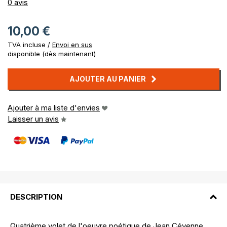
0%
0
avis
10,00 €
TVA incluse /
Envoi en sus
disponible (dès maintenant)
AJOUTER AU PANIER
Ajouter à ma liste d'envies
Laisser un avis
DESCRIPTION
Quatrième volet de l'oeuvre poétique de Jean Cévenne