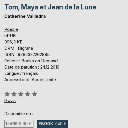
Tom, Maya et Jean de la Lune
Catherine Vallindra
Poésie
ePUB
396,3 KB
DRM : filigrane
ISBN : 9782322262885
Éditeur : Books on Demand
Date de parution : 24.12.2019
Langue : français
Accessibilité: Accès limité
Évaluation:
0%
0
avis
Disponible en :
LIVRE
6,99 €
EBOOK
7,49 €