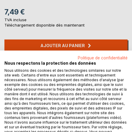
7,49 €
TVA incluse
Téléchargement disponible dès maintenant
AJOUTER AU PANIER
Politique de confidentialité
Ajouter à ma liste d'envies
Nous respectons la protection des données
Laisser un avis
Nous utilisons des cookies et des technologies similaires sur notre
site web. Certains d'entre eux sont essentiels et techniquement
nécessaires. Nous utilisons également des méthodes d'analyse (par
exemple des cookies ou des empreintes digitales, ainsi que le suivi
côté serveur) pour mesurer la fréquence des visites sur notre site et la
manière dont il est utilisé. Nous utilisons des technologies de suivi à
des fins de marketing et recourons à cet effet au suivi côté serveur
ainsi qu'à des fournisseurs tiers, ce qui permet d'utiliser des cookies,
des empreintes digitales, des pixels de suivi et des adresses IP sur
tous les appareils. Nous intégrons également sur notre site des
DESCRIPTION
contenus tiers provenant d'autres fournisseurs (plateformes vidéo).
Nous n'avons aucune influence sur le traitement ultérieur des données
et sur un éventuel tracking par le fournisseur tiers. Par votre réglage,
Ce texte est de la poésie sous forme de théâtre. Dans cinq
vous acceptez les processus décrits ci-dessus. Vous pouvez