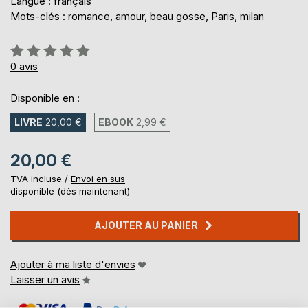
Langue : français
Mots-clés : romance, amour, beau gosse, Paris, milan
Évaluation:
0%
0
avis
Disponible en :
LIVRE
20,00 €
EBOOK
2,99 €
20,00 €
TVA incluse /
Envoi en sus
disponible (dès maintenant)
AJOUTER AU PANIER
Ajouter à ma liste d'envies
Laisser un avis