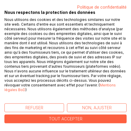
Politique de confidentialité
Nous respectons la protection des données
Nous utilisons des cookies et des technologies similaires sur notre
site web. Certains d'entre eux sont essentiels et techniquement
nécessaires. Nous utilisons également des méthodes d'analyse (par
DESCRIPTION
exemple des cookies ou des empreintes digitales, ainsi que le suivi
côté serveur) pour mesurer la fréquence des visites sur notre site et la
manière dont il est utilisé. Nous utilisons des technologies de suivi à
des fins de marketing et recourons à cet effet au suivi côté serveur
Ben et Giulia viennent de deux milieux totalement
ainsi qu'à des fournisseurs tiers, ce qui permet d'utiliser des cookies,
antagoniques. Cela ne change rien au fait que pendant
des empreintes digitales, des pixels de suivi et des adresses IP sur
qu'un se faisait battre l'autre se faisait humilier ce qui les a
tous les appareils. Nous intégrons également sur notre site des
contenus tiers provenant d'autres fournisseurs (plateformes vidéo).
complètement transformés chacun à leur manière.
Nous n'avons aucune influence sur le traitement ultérieur des données
Malgré tout ce qu'ils ont pu endurer dans leur passé, dès
et sur un éventuel tracking par le fournisseur tiers. Par votre réglage,
leur première rencontre, ils ont su que quelque chose se
vous acceptez les processus décrits ci-dessus. Vous pouvez
révoquer votre consentement avec effet pour l'avenir. (
Mentions
passait, mais la vie ne leur laisse pas de répit et des
légales BoD
)
évènements du passé vont refaire surface, ce qui va
mettre leur relation en périls.
Vont-ils surmonter ce que la vie leur réserve?
REFUSER
NON, AJUSTER
Seront-ils assez forts mentalement et physiquement pour
supporter tout ça?
TOUT ACCEPTER
Pourront-ils échapper à la mort?