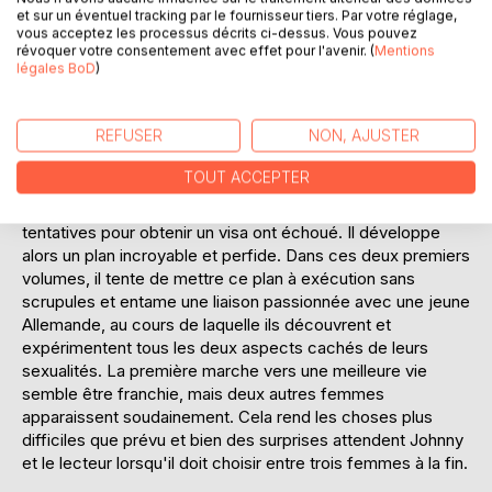
aujourd'hui.
et sur un éventuel tracking par le fournisseur tiers. Par votre réglage,
vous acceptez les processus décrits ci-dessus. Vous pouvez
Johnny Walker est un jeune homme africain, originaire du
révoquer votre consentement avec effet pour l'avenir. (
Mentions
légales BoD
)
Cameroun, qui veut absolument réussir dans la vie. Il est un
véritable héros auprès des femmes, notamment en raison
de ses manières et de sa façon de faire l'amour.
REFUSER
NON, AJUSTER
Il vit une vie calme avec sa femme Rita, son amour de
jeunesse, avec qui il a deux enfants. Depuis des années, il
TOUT ACCEPTER
souhaite quitter le Cameroun pour aller aux États-Unis, en
Europe. Malheureusement, jusqu'à présent toutes ses
tentatives pour obtenir un visa ont échoué. Il développe
alors un plan incroyable et perfide. Dans ces deux premiers
volumes, il tente de mettre ce plan à exécution sans
scrupules et entame une liaison passionnée avec une jeune
Allemande, au cours de laquelle ils découvrent et
expérimentent tous les deux aspects cachés de leurs
sexualités. La première marche vers une meilleure vie
semble être franchie, mais deux autres femmes
apparaissent soudainement. Cela rend les choses plus
difficiles que prévu et bien des surprises attendent Johnny
et le lecteur lorsqu'il doit choisir entre trois femmes à la fin.