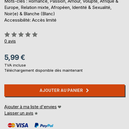
Mots-clés : Romance, Passion, Amour, Volupté, Afrique &
Europe, Relation mixte, Afropéen, Identité & Sexualité,
Noir(e) & Blanche (Blanc)
Accessibilité: Accès limité
Évaluation:
0%
0
avis
5,99 €
TVA incluse
Téléchargement disponible dès maintenant
AJOUTER AU PANIER
Ajouter à ma liste d'envies
Laisser un avis