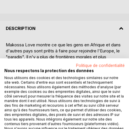
DESCRIPTION
Makossa Love montre ce que les gens en Afrique et dans
d'autres pays sont prêts à faire pour rejoindre l'Europe, le
"paradis". Il n'y a plus de frontières morales et plus
l'Europe ferme la porte, plus les solutions de ceux qui
Politique de confidentialité
veulent partir deviennent ingénieuses et intelligentes. De
Nous respectons la protection des données
nombreux hommes en Afrique feignent l'amour avec des
Nous utilisons des cookies et des technologies similaires sur notre
femmes européennes afin de pouvoir immigrer en Europe.
site web. Certains d'entre eux sont essentiels et techniquement
Il est également connu que de nombreuses femmes
nécessaires. Nous utilisons également des méthodes d'analyse (par
exemple des cookies ou des empreintes digitales, ainsi que le suivi
européennes font de même et profitent de jeunes
côté serveur) pour mesurer la fréquence des visites sur notre site et la
Africains bien bâtis, simplement pour profiter de la vie ou
manière dont il est utilisé. Nous utilisons des technologies de suivi à
réaliser leurs fantasmes. De même, le fait que, dans
des fins de marketing et recourons à cet effet au suivi côté serveur
ainsi qu'à des fournisseurs tiers, ce qui permet d'utiliser des cookies,
certains cas, les femmes européennes ne se doutent pas
des empreintes digitales, des pixels de suivi et des adresses IP sur
que leurs maris africains ont des femmes et des enfants à
tous les appareils. Nous intégrons également sur notre site des
la maison est connu par beaucoup et ne surprend personne
contenus tiers provenant d'autres fournisseurs (plateformes vidéo).
Nous n'avons aucune influence sur le traitement ultérieur des données