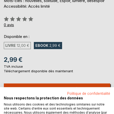
Mots-clés : nouvelles, solitude, Espoir, lumière, désespoir
Accessibilité: Accès limité
Évaluation:
0%
0
avis
Disponible en :
LIVRE
12,00 €
EBOOK
2,99 €
2,99 €
TVA incluse
Téléchargement disponible dès maintenant
AJOUTER AU PANIER
Politique de confidentialité
Nous respectons la protection des données
Ajouter à ma liste d'envies
Nous utilisons des cookies et des technologies similaires sur notre
Laisser un avis
site web. Certains d'entre eux sont essentiels et techniquement
nécessaires. Nous utilisons également des méthodes d'analyse (par