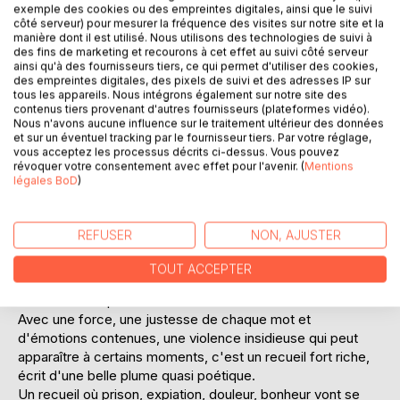
exemple des cookies ou des empreintes digitales, ainsi que le suivi
côté serveur) pour mesurer la fréquence des visites sur notre site et la
manière dont il est utilisé. Nous utilisons des technologies de suivi à
des fins de marketing et recourons à cet effet au suivi côté serveur
ainsi qu'à des fournisseurs tiers, ce qui permet d'utiliser des cookies,
des empreintes digitales, des pixels de suivi et des adresses IP sur
tous les appareils. Nous intégrons également sur notre site des
contenus tiers provenant d'autres fournisseurs (plateformes vidéo).
DESCRIPTION
Nous n'avons aucune influence sur le traitement ultérieur des données
et sur un éventuel tracking par le fournisseur tiers. Par votre réglage,
vous acceptez les processus décrits ci-dessus. Vous pouvez
révoquer votre consentement avec effet pour l'avenir. (
Mentions
Le thème principal de ce livre est la fameuse Tour D'ivoire
légales BoD
)
et l'auteure va nous emmener à travers différentes
dimensions .
La Tour D'ivoire qui vous emprisonne et vous empoisonne
REFUSER
NON, AJUSTER
l'esprit, celle qui vous délivre de la réalité et vous permet
de vivre, celle qui vous permet de hurler silencieusement,
TOUT ACCEPTER
celle qui vous transporte d'une réalité à une autre, celle qui
vous fait vous perdre dans l'autre...
Avec une force, une justesse de chaque mot et
d'émotions contenues, une violence insidieuse qui peut
apparaître à certains moments, c'est un recueil fort riche,
écrit d'une belle plume quasi poétique.
Un recueil où prison, expiation, douleur, bonheur vont se