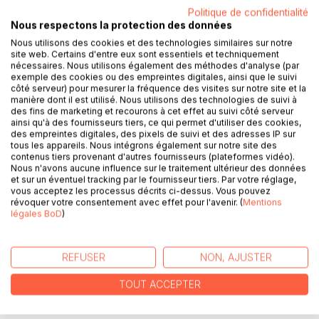
Politique de confidentialité
Nous respectons la protection des données
Nous utilisons des cookies et des technologies similaires sur notre
site web. Certains d'entre eux sont essentiels et techniquement
nécessaires. Nous utilisons également des méthodes d'analyse (par
DESCRIPTION
exemple des cookies ou des empreintes digitales, ainsi que le suivi
côté serveur) pour mesurer la fréquence des visites sur notre site et la
manière dont il est utilisé. Nous utilisons des technologies de suivi à
Ce recueil de poèmes reprend plusieurs textes déjà
des fins de marketing et recourons à cet effet au suivi côté serveur
ainsi qu'à des fournisseurs tiers, ce qui permet d'utiliser des cookies,
publiés dans un livre déjà paru chez BoD: Toutes mes
des empreintes digitales, des pixels de suivi et des adresses IP sur
fleurs et mes épines. Mais soyez rassurés, il propose aussi
tous les appareils. Nous intégrons également sur notre site des
plusieurs textes originaux.
contenus tiers provenant d'autres fournisseurs (plateformes vidéo).
Nous n'avons aucune influence sur le traitement ultérieur des données
et sur un éventuel tracking par le fournisseur tiers. Par votre réglage,
En tant qu'auteur, ce me semblait être une bonne idée que
vous acceptez les processus décrits ci-dessus. Vous pouvez
de présenter ces anciens et ces nouveaux textes
révoquer votre consentement avec effet pour l'avenir. (
Mentions
légales BoD
)
focalisés sur la réalité des enfants de partout dans le
monde: leur passé, leur présent, leur avenir, leurs
motivations, leurs défis, leurs difficultés, leurs réussites,
REFUSER
NON, AJUSTER
leurs déceptions, leurs espérances aussi.
TOUT ACCEPTER
Luc A. Granger