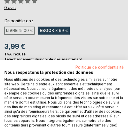
0%
0
avis
Disponible en :
LIVRE
15,00 €
EBOOK
3,99 €
3,99 €
TVA incluse
Téléchargement disponible dès maintenant
Politique de confidentialité
Nous respectons la protection des données
AJOUTER AU PANIER
Nous utilisons des cookies et des technologies similaires sur notre
site web. Certains d'entre eux sont essentiels et techniquement
nécessaires. Nous utilisons également des méthodes d'analyse (par
exemple des cookies ou des empreintes digitales, ainsi que le suivi
Ajouter à ma liste d'envies
côté serveur) pour mesurer la fréquence des visites sur notre site et la
Laisser un avis
manière dont il est utilisé. Nous utilisons des technologies de suivi à
des fins de marketing et recourons à cet effet au suivi côté serveur
ainsi qu'à des fournisseurs tiers, ce qui permet d'utiliser des cookies,
des empreintes digitales, des pixels de suivi et des adresses IP sur
tous les appareils. Nous intégrons également sur notre site des
contenus tiers provenant d'autres fournisseurs (plateformes vidéo).