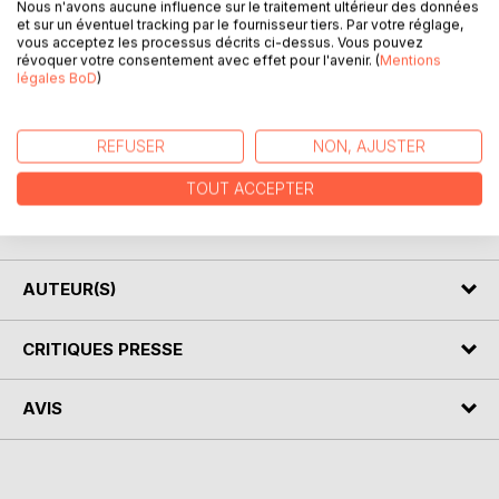
Nous n'avons aucune influence sur le traitement ultérieur des données
et sur un éventuel tracking par le fournisseur tiers. Par votre réglage,
vous acceptez les processus décrits ci-dessus. Vous pouvez
révoquer votre consentement avec effet pour l'avenir. (
Mentions
DESCRIPTION
légales BoD
)
Alexandra, jeune retraitée, a choisi de passer sa retraite à
REFUSER
NON, AJUSTER
Réquista un charmant bourg de l'Aveyron. Elle y achète un
vieux moulin où elle fait venir son amie Marie-Claude, une
TOUT ACCEPTER
romancière parisienne en quête d'inspiration. Elle ne sera
pas décue...
AUTEUR(S)
CRITIQUES PRESSE
AVIS