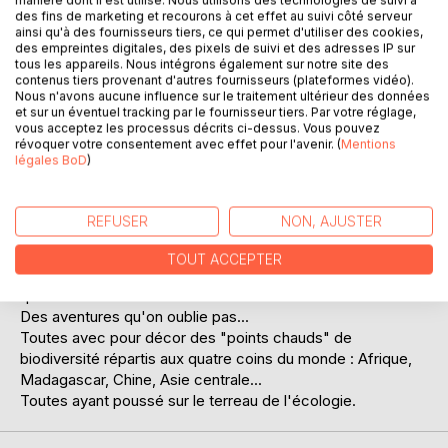
Laisser un avis
manière dont il est utilisé. Nous utilisons des technologies de suivi à
des fins de marketing et recourons à cet effet au suivi côté serveur
ainsi qu'à des fournisseurs tiers, ce qui permet d'utiliser des cookies,
des empreintes digitales, des pixels de suivi et des adresses IP sur
tous les appareils. Nous intégrons également sur notre site des
contenus tiers provenant d'autres fournisseurs (plateformes vidéo).
Nous n'avons aucune influence sur le traitement ultérieur des données
et sur un éventuel tracking par le fournisseur tiers. Par votre réglage,
vous acceptez les processus décrits ci-dessus. Vous pouvez
révoquer votre consentement avec effet pour l'avenir. (
Mentions
DESCRIPTION
légales BoD
)
Une déferlante d'éléphants affolés, une sépulture oubliée
REFUSER
NON, AJUSTER
dans une forêt de pierres, des saigneurs de laque pour
sauveurs, une vallée oubliée des Pamirs himalayens...
TOUT ACCEPTER
Autant d'aventures vécues par un écologue au cours de
quarante années de travail de terrain.
Des aventures qu'on oublie pas...
Toutes avec pour décor des "points chauds" de
biodiversité répartis aux quatre coins du monde : Afrique,
Madagascar, Chine, Asie centrale...
Toutes ayant poussé sur le terreau de l'écologie.