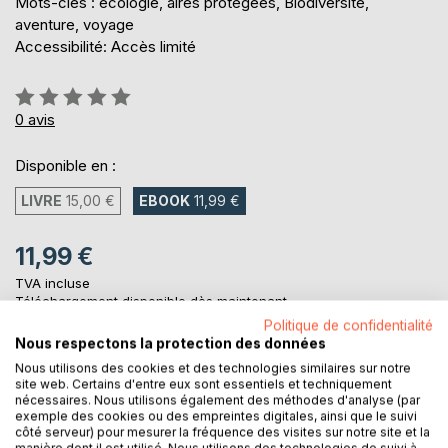
Mots-clés : écologie, aires protégées, Biodiversité,
aventure, voyage
Accessibilité: Accès limité
Évaluation:
0%
0
avis
Disponible en :
LIVRE
15,00 €
EBOOK
11,99 €
11,99 €
TVA incluse
Téléchargement disponible dès maintenant
Politique de confidentialité
Nous respectons la protection des données
Nous utilisons des cookies et des technologies similaires sur notre
AJOUTER AU PANIER
site web. Certains d'entre eux sont essentiels et techniquement
nécessaires. Nous utilisons également des méthodes d'analyse (par
exemple des cookies ou des empreintes digitales, ainsi que le suivi
Ajouter à ma liste d'envies
côté serveur) pour mesurer la fréquence des visites sur notre site et la